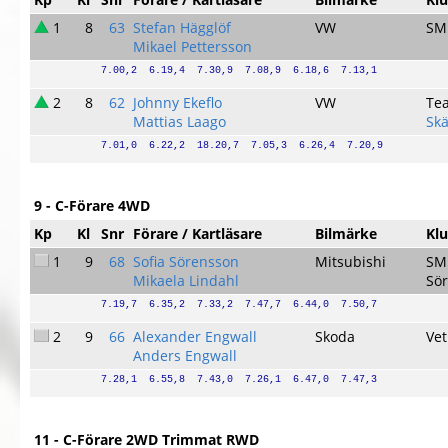
1
8
63
Stefan Hägglöf
VW
SM
Mikael Pettersson
7.00,2  6.19,4  7.30,9  7.08,9  6.18,6  7.13,1
2
8
62
Johnny Ekeflo
VW
Te
Mattias Laago
Skä
7.01,0  6.22,2  18.20,7  7.05,3  6.26,4  7.20,9
9 - C-Förare 4WD
Kp
Kl
Snr
Förare / Kartläsare
Bilmärke
Kl
1
9
68
Sofia Sörensson
Mitsubishi
SM
Mikaela Lindahl
Sör
7.19,7  6.35,2  7.33,2  7.47,7  6.44,0  7.50,7
2
9
66
Alexander Engwall
Skoda
Ve
Anders Engwall
7.28,1  6.55,8  7.43,0  7.26,1  6.47,0  7.47,3
11 - C-Förare 2WD Trimmat RWD