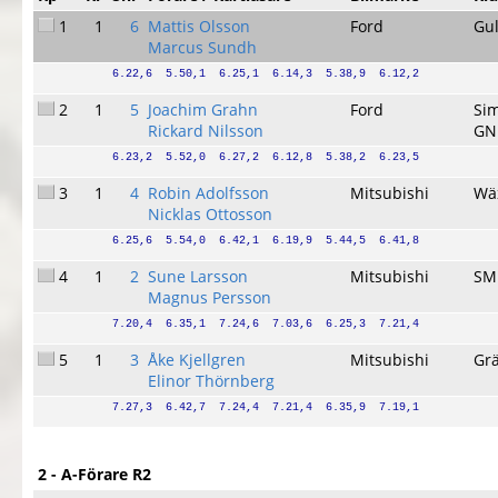
1
1
6
Mattis Olsson
Ford
Gu
Marcus Sundh
6.22,6  5.50,1  6.25,1  6.14,3  5.38,9  6.12,2
2
1
5
Joachim Grahn
Ford
Si
Rickard Nilsson
GN
6.23,2  5.52,0  6.27,2  6.12,8  5.38,2  6.23,5
3
1
4
Robin Adolfsson
Mitsubishi
Wä
Nicklas Ottosson
6.25,6  5.54,0  6.42,1  6.19,9  5.44,5  6.41,8
4
1
2
Sune Larsson
Mitsubishi
SM
Magnus Persson
7.20,4  6.35,1  7.24,6  7.03,6  6.25,3  7.21,4
5
1
3
Åke Kjellgren
Mitsubishi
Gr
Elinor Thörnberg
7.27,3  6.42,7  7.24,4  7.21,4  6.35,9  7.19,1
2 - A-Förare R2