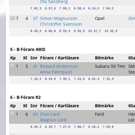
Ola Sandberg
7.01,3  6.27,6  7.09,1  6.58,4  6.14,2  7.04,2
7
4
37
Simon Magnusson
Opel
Äl
Christoffer Svensson
6.43,2  6.06,8  6.55,4  6.55,9  21.57,7  12.42,4
5 - B-Förare 4WD
Kp
Kl
Snr
Förare / Kartläsare
Bilmärke
Kl
1
5
41
Rickard Andersson
Subaru Sti Tmr
SM
Anna Palmquist
Ste
7.16,2  6.34,9  7.45,1  7.23,9  6.31,4  7.31,4
6 - B-Förare R2
Kp
Kl
Snr
Förare / Kartläsare
Bilmärke
Kl
1
6
43
Elias Lörd
Ford
Hä
Magnus Lörd
Lör
6.56,2  6.19,7  7.27,9  7.08,7  6.16,2  7.03,9