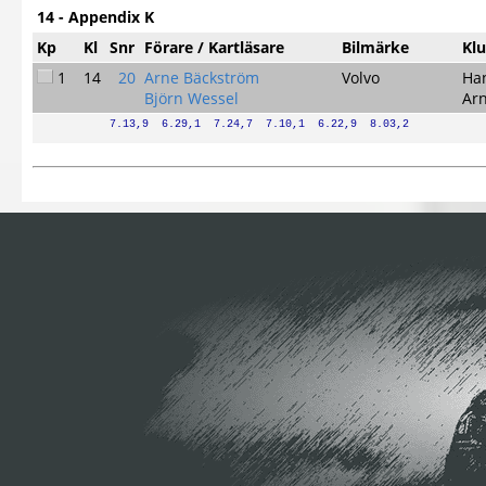
14 - Appendix K
Kp
Kl
Snr
Förare / Kartläsare
Bilmärke
Kl
1
14
20
Arne Bäckström
Volvo
Ha
Björn Wessel
Arn
7.13,9  6.29,1  7.24,7  7.10,1  6.22,9  8.03,2