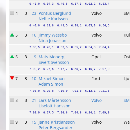
6.45,0  6.04,3  6.46,8  6.37,3  6.02,2  6.53,4
4
3
23
Pontus Berglund
Volvo
SM
Nellie Karlsson
6.40,0  6.13,8  6.49,5  6.38,1  6.05,6  6.54,5
5
3
16
Jimmy Wessbo
Volvo
Kul
Nina Jonasson
7.03,5  6.20,1  6.57,5  6.55,2  6.34,8  7.04,4
6
3
9
Mats Moberg
Opel
Öst
Sivert Svensson
7.00,2  6.27,5  7.17,7  6.55,7  6.16,7  7.07,0
7
3
10
Mikael Simon
Ford
Lj
Adam Simon
7.03,0  6.20,8  7.10,9  7.01,5  6.12,1  7.21,5
8
3
21
Lars Mårtensson
Volvo
SM
Liselott Hansson
7.02,9  6.27,5  7.06,6  7.04,8  6.24,1  7.09,9
9
3
15
Janne Kristiansson
Volvo
Wä
Peter Bergsander