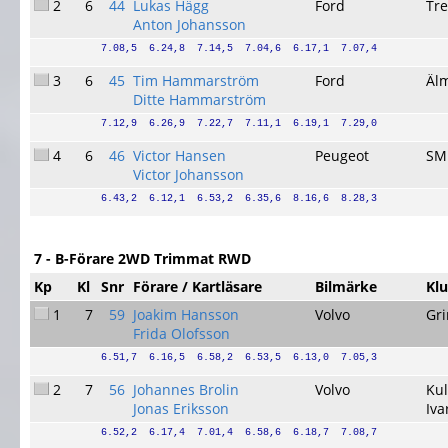
2
6
44
Lukas Hägg
Ford
Tre
Anton Johansson
7.08,5  6.24,8  7.14,5  7.04,6  6.17,1  7.07,4
3
6
45
Tim Hammarström
Ford
Äl
Ditte Hammarström
7.12,9  6.26,9  7.22,7  7.11,1  6.19,1  7.29,0
4
6
46
Victor Hansen
Peugeot
SM
Victor Johansson
6.43,2  6.12,1  6.53,2  6.35,6  8.16,6  8.28,3
7 - B-Förare 2WD Trimmat RWD
Kp
Kl
Snr
Förare / Kartläsare
Bilmärke
Kl
1
7
59
Joakim Hansson
Volvo
Gr
Frida Olofsson
6.51,7  6.16,5  6.58,2  6.53,5  6.13,0  7.05,3
2
7
56
Johannes Brolin
Volvo
Kul
Jonas Eriksson
Iva
6.52,2  6.17,4  7.01,4  6.58,6  6.18,7  7.08,7