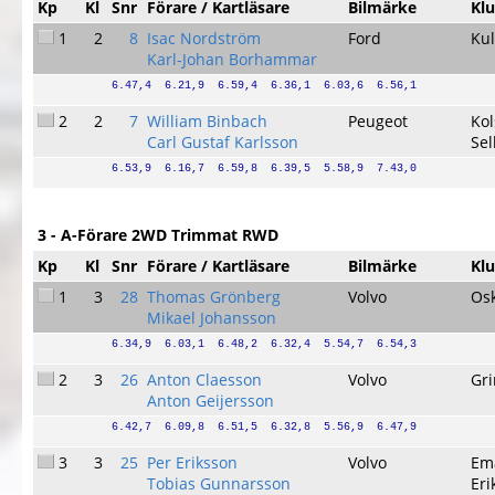
Kp
Kl
Snr
Förare / Kartläsare
Bilmärke
Kl
1
2
8
Isac Nordström
Ford
Kul
Karl-Johan Borhammar
6.47,4  6.21,9  6.59,4  6.36,1  6.03,6  6.56,1
2
2
7
William Binbach
Peugeot
Ko
Carl Gustaf Karlsson
Sel
6.53,9  6.16,7  6.59,8  6.39,5  5.58,9  7.43,0
3 - A-Förare 2WD Trimmat RWD
Kp
Kl
Snr
Förare / Kartläsare
Bilmärke
Kl
1
3
28
Thomas Grönberg
Volvo
Os
Mikael Johansson
6.34,9  6.03,1  6.48,2  6.32,4  5.54,7  6.54,3
2
3
26
Anton Claesson
Volvo
Gr
Anton Geijersson
6.42,7  6.09,8  6.51,5  6.32,8  5.56,9  6.47,9
3
3
25
Per Eriksson
Volvo
Em
Tobias Gunnarsson
Eri