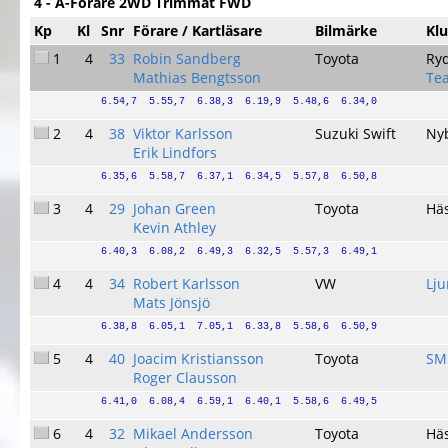
4 - A-Förare 2WD Trimmat FWD
Kp
Kl
Snr
Förare / Kartläsare
Bilmärke
Kl
1
4
33
Robin Sandberg
Toyota
Ry
Mathias Bengtsson
Te
6.54,7  5.55,7  6.38,3  6.19,9  5.48,6  6.34,0
2
4
38
Viktor Karlsson
Suzuki Swift
Ny
Erik Lindfors
6.35,6  5.58,7  6.37,1  6.34,5  5.57,8  6.50,8
3
4
29
Johan Green
Toyota
Hä
Kevin Athley
6.40,3  6.08,2  6.49,3  6.32,5  5.57,3  6.49,1
4
4
34
Robert Karlsson
VW
Lj
Mats Jönsjö
6.38,8  6.05,1  7.05,1  6.33,8  5.58,6  6.50,9
5
4
40
Joacim Kristiansson
Toyota
SM
Roger Clausson
6.41,0  6.08,4  6.59,1  6.40,1  5.58,6  6.49,5
6
4
32
Mikael Andersson
Toyota
Hä