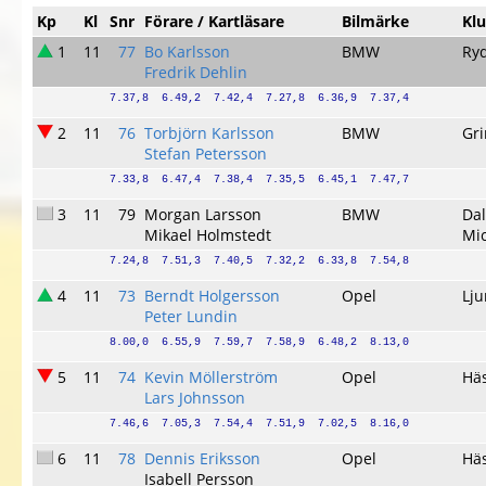
Kp
Kl
Snr
Förare / Kartläsare
Bilmärke
Kl
1
11
77
Bo Karlsson
BMW
Ry
Fredrik Dehlin
7.37,8  6.49,2  7.42,4  7.27,8  6.36,9  7.37,4
2
11
76
Torbjörn Karlsson
BMW
Gr
Stefan Petersson
7.33,8  6.47,4  7.38,4  7.35,5  6.45,1  7.47,7
3
11
79
Morgan Larsson
BMW
Da
Mikael Holmstedt
Mic
7.24,8  7.51,3  7.40,5  7.32,2  6.33,8  7.54,8
4
11
73
Berndt Holgersson
Opel
Lj
Peter Lundin
8.00,0  6.55,9  7.59,7  7.58,9  6.48,2  8.13,0
5
11
74
Kevin Möllerström
Opel
Hä
Lars Johnsson
7.46,6  7.05,3  7.54,4  7.51,9  7.02,5  8.16,0
6
11
78
Dennis Eriksson
Opel
Hä
Isabell Persson