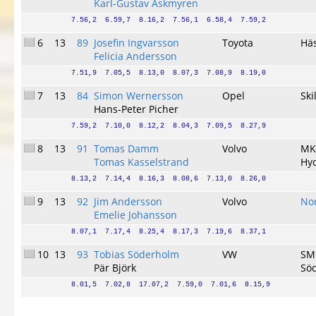
Karl-Gustav Askmyren
7.56,2  6.59,7  8.16,2  7.56,1  6.58,4  7.59,2
6
13
89
Josefin Ingvarsson
Toyota
Hä
Felicia Andersson
7.51,9  7.05,5  8.13,0  8.07,3  7.08,9  8.19,0
7
13
84
Simon Wernersson
Opel
Ski
Hans-Peter Picher
7.59,2  7.10,0  8.12,2  8.04,3  7.09,5  8.27,9
8
13
91
Tomas Damm
Volvo
MK
Tomas Kasselstrand
Hyc
8.13,2  7.14,4  8.16,3  8.08,6  7.13,0  8.26,0
9
13
92
Jim Andersson
Volvo
No
Emelie Johansson
8.07,1  7.17,4  8.25,4  8.17,3  7.19,6  8.37,1
10
13
93
Tobias Söderholm
VW
SM
Pär Björk
Sö
8.01,5  7.02,8  17.07,2  7.59,0  7.01,6  8.15,9