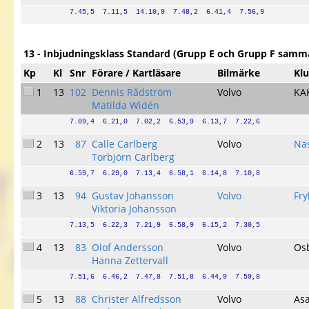
7.45,5  7.11,5  14.10,9  7.48,2  6.41,4  7.56,9
13 - Inbjudningsklass Standard (Grupp E och Grupp F samm
Kp
Kl
Snr
Förare / Kartläsare
Bilmärke
Kl
1
13
102
Dennis Rådström
Volvo
KA
Matilda Widén
7.09,4  6.21,0  7.02,2  6.53,9  6.13,7  7.22,6
2
13
87
Calle Carlberg
Volvo
Nä
Torbjörn Carlberg
6.59,7  6.29,0  7.13,4  6.58,1  6.14,8  7.10,8
3
13
94
Gustav Johansson
Volvo
Fr
Viktoria Johansson
7.13,5  6.22,3  7.21,9  6.58,9  6.15,2  7.30,5
4
13
83
Olof Andersson
Volvo
Os
Hanna Zettervall
7.51,6  6.46,2  7.47,8  7.51,8  6.44,9  7.59,8
5
13
88
Christer Alfredsson
Volvo
As