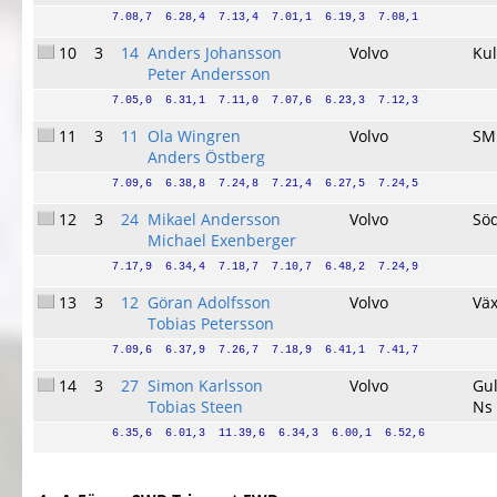
7.08,7  6.28,4  7.13,4  7.01,1  6.19,3  7.08,1
10
3
14
Anders Johansson
Volvo
Kul
Peter Andersson
7.05,0  6.31,1  7.11,0  7.07,6  6.23,3  7.12,3
11
3
11
Ola Wingren
Volvo
SM
Anders Östberg
7.09,6  6.38,8  7.24,8  7.21,4  6.27,5  7.24,5
12
3
24
Mikael Andersson
Volvo
Sö
Michael Exenberger
7.17,9  6.34,4  7.18,7  7.10,7  6.48,2  7.24,9
13
3
12
Göran Adolfsson
Volvo
Vä
Tobias Petersson
7.09,6  6.37,9  7.26,7  7.18,9  6.41,1  7.41,7
14
3
27
Simon Karlsson
Volvo
Gu
Tobias Steen
Ns 
6.35,6  6.01,3  11.39,6  6.34,3  6.00,1  6.52,6