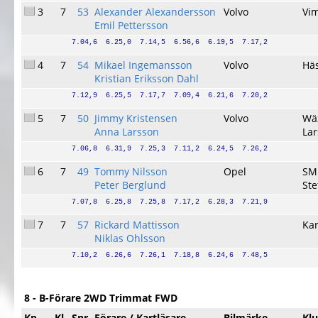
3
7
53
Alexander Alexandersson
Volvo
Vi
Emil Pettersson
7.04,6  6.25,0  7.14,5  6.56,6  6.19,5  7.17,2
4
7
54
Mikael Ingemansson
Volvo
Hä
Kristian Eriksson Dahl
7.12,9  6.25,5  7.17,7  7.09,4  6.21,6  7.20,2
5
7
50
Jimmy Kristensen
Volvo
Wä
Anna Larsson
Lar
7.06,8  6.31,9  7.25,3  7.11,2  6.24,5  7.26,2
6
7
49
Tommy Nilsson
Opel
SM
Peter Berglund
Ste
7.07,8  6.25,8  7.25,8  7.17,2  6.28,3  7.21,9
7
7
57
Rickard Mattisson
Kar
Niklas Ohlsson
7.10,2  6.26,6  7.26,1  7.18,8  6.24,6  7.48,5
8 - B-Förare 2WD Trimmat FWD
Kp
Kl
Snr
Förare / Kartläsare
Bilmärke
Kl