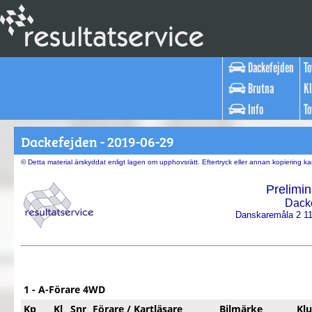
Dackefejden
To
Brutna
Kl
Info
To
Dackefejden - 2019-06-29
© Detta material ärskyddat enligt lagen om upphovsrätt. Eftertryck eller annan kopiering 
Prelimin
Dack
Danskaremåla 2 1
1 - A-Förare 4WD
Kp
Kl
Snr
Förare / Kartläsare
Bilmärke
Kl