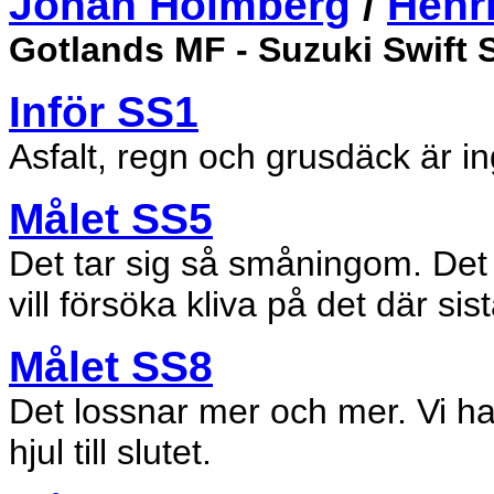
Johan Holmberg
/
Henr
Gotlands MF - Suzuki Swift 
Inför SS1
Asfalt, regn och grusdäck är i
Målet SS5
Det tar sig så småningom. Det 
vill försöka kliva på det där si
Målet SS8
Det lossnar mer och mer. Vi har
hjul till slutet.