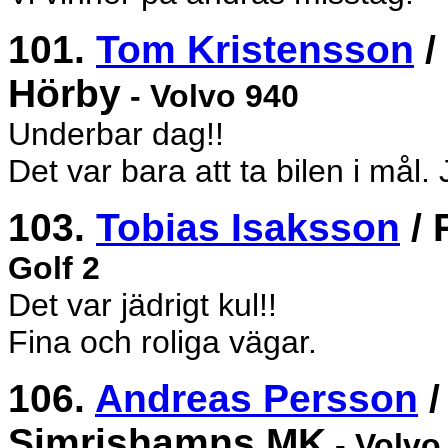
101.
Tom Kristensson
/
Hörby
- Volvo 940
Underbar dag!!
Det var bara att ta bilen i mål. J
103.
Tobias Isaksson
/ 
Golf 2
Det var jädrigt kul!!
Fina och roliga vägar.
106.
Andreas Persson
/
Simrishamns MK
- Volvo