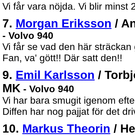
Vi får vara nöjda. Vi blir minst 
7.
Morgan Eriksson
/ A
- Volvo 940
Vi får se vad den här sträckan 
Fan, va' gött!! Där satt den!!
9.
Emil Karlsson
/ Torb
MK
- Volvo 940
Vi har bara smugit igenom efte
Diffen har nog pajjat för det dri
10.
Markus Theorin
/ He