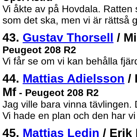
Vi åkte av på Hovdala. Ratten s
som det ska, men vi är rättså 
43.
Gustav Thorsell
/ M
Peugeot 208 R2
Vi får se om vi kan behålla fjär
44.
Mattias Adielsson
/
Mf
- Peugeot 208 R2
Jag ville bara vinna tävlingen.
Vi hade en plan och den har vi f
45.
Mattias Ledin
/ Erik