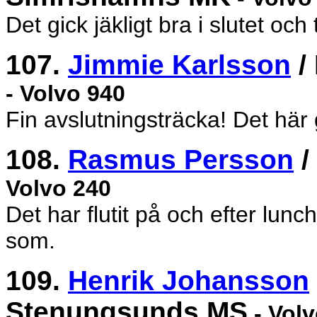
Det gick jäkligt bra i slutet och
107.
Jimmie Karlsson
/
- Volvo 940
Fin avslutningsträcka! Det här g
108.
Rasmus Persson
/
Volvo 240
Det har flutit på och efter lunc
som.
109.
Henrik Johansson
Stenungsunds MS
- Volv