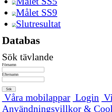
Målet SS5
Målet SS9
Slutresultat
Databas
Sök tävlande
Förnamn
Efternamn
Våra mobilappar
Login
Vi
Användningsvillkor & Coo