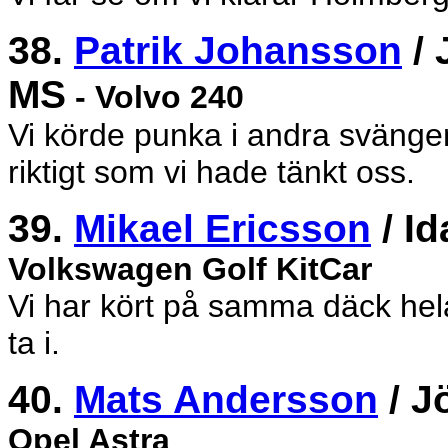
38.
Patrik Johansson
/ 
MS
- Volvo 240
Vi körde punka i andra svängen
riktigt som vi hade tänkt oss.
39.
Mikael Ericsson
/ I
Volkswagen Golf KitCar
Vi har kört på samma däck hela
ta i.
40.
Mats Andersson
/ J
Opel Astra