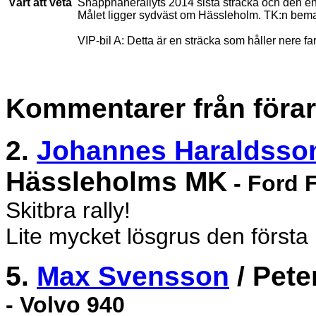
Värt att veta
Snapphanerallyts 2014 sista sträcka och den e
Målet ligger sydväst om Hässleholm. TK:n bema
VIP-bil A: Detta är en sträcka som håller nere far
Kommentarer från förar
2.
Johannes Haraldsso
Hässleholms MK
- Ford F
Skitbra rally!
Lite mycket lösgrus den första
5.
Max Svensson
/ Pete
- Volvo 940