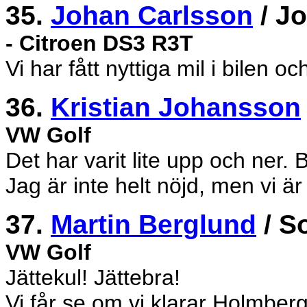
35.
Johan Carlsson
/ J
- Citroen DS3 R3T
Vi har fått nyttiga mil i bilen o
36.
Kristian Johansson
VW Golf
Det har varit lite upp och ner. B
Jag är inte helt nöjd, men vi är 
37.
Martin Berglund
/ S
VW Golf
Jättekul! Jättebra!
Vi får se om vi klarar Holmberg