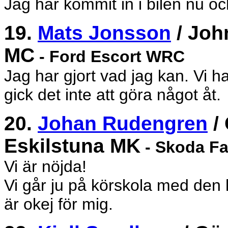
Jag har kommit in i bilen nu oc
19.
Mats Jonsson
/ Joh
MC
- Ford Escort WRC
Jag har gjort vad jag kan. Vi h
gick det inte att göra något åt.
20.
Johan Rudengren
/ 
Eskilstuna MK
- Skoda F
Vi är nöjda!
Vi går ju på körskola med den 
är okej för mig.