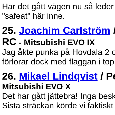
Har det gått vägen nu så leder 
"safeat" här inne.
25.
Joachim Carlström
RC
- Mitsubishi EVO IX
Jag åkte punka på Hovdala 2 oc
förlorar dock med flaggan i top
26.
Mikael Lindqvist
/ P
Mitsubishi EVO X
Det har gått jättebra! Inga bes
Sista sträckan körde vi faktisk