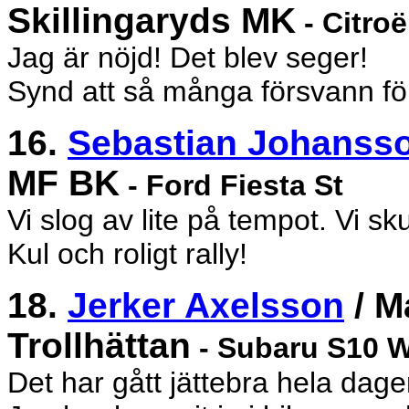
Skillingaryds MK
- Citro
Jag är nöjd! Det blev seger!
Synd att så många försvann för 
16.
Sebastian Johanss
MF BK
- Ford Fiesta St
Vi slog av lite på tempot. Vi s
Kul och roligt rally!
18.
Jerker Axelsson
/ M
Trollhättan
- Subaru S10 
Det har gått jättebra hela dage