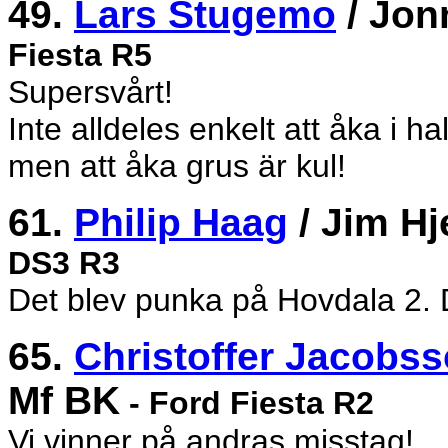
49.
Lars Stugemo
/ Jon
Fiesta R5
Supersvårt!
Inte alldeles enkelt att åka i h
men att åka grus är kul!
61.
Philip Haag
/ Jim Hj
DS3 R3
Det blev punka på Hovdala 2. D
65.
Christoffer Jacobs
Mf BK
- Ford Fiesta R2
Vi vinner på andras misstag!