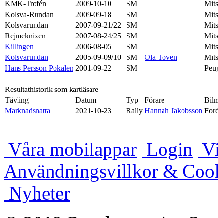
KMK-Trofén
2009-10-10
SM
Mits
Kolsva-Rundan
2009-09-18
SM
Mits
Kolsvarundan
2007-09-21/22
SM
Mits
Rejmeknixen
2007-08-24/25
SM
Mits
Killingen
2006-08-05
SM
Mits
Kolsvarundan
2005-09-09/10
SM
Ola Toven
Mits
Hans Persson Pokalen
2001-09-22
SM
Peu
Resultathistorik som kartläsare
Tävling
Datum
Typ
Förare
Bil
Marknadsnatta
2021-10-23
Rally
Hannah Jakobsson
For
Våra mobilappar
Login
Vi
Användningsvillkor & Coo
Nyheter