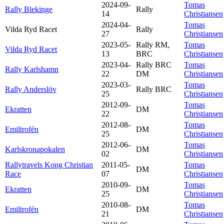
2024-09-
Tomas
Rally Blekinge
Rally
14
Christiansen
2024-04-
Tomas
Vilda Ryd Racet
Rally
27
Christiansen
2023-05-
Rally RM,
Tomas
Vilda Ryd Racet
13
BRC
Christiansen
2023-04-
Rally BRC
Tomas
Rally Karlshamn
22
DM
Christiansen
2023-03-
Tomas
Rally Anderslöv
Rally BRC
25
Christiansen
2012-09-
Tomas
Ekratten
DM
22
Christiansen
2012-08-
Tomas
Emiltrofén
DM
25
Christiansen
2012-06-
Tomas
Karlskronapokalen
DM
02
Christiansen
Rallytravels Kong Christian
2011-05-
Tomas
DM
Race
07
Christiansen
2010-09-
Tomas
Ekratten
DM
25
Christiansen
2010-08-
Tomas
Emiltrofén
DM
21
Christiansen