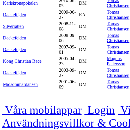
2010-06-
Tomas
Karlskronapokalen
DM
05
Christiansen
2009-06-
Tomas
Dackefejden
RA
27
Christiansen
2008-11-
Tomas
Silverratten
DM
08
Christiansen
2008-09-
Tomas
Dackefejden
DM
06
Christiansen
2007-09-
Tomas
Dackefejden
DM
01
Christiansen
2005-04-
Magnus
Kong Christian Race
DM
23
Pettersson
2003-09-
Tomas
Dackefejden
DM
27
Christiansen
2001-06-
Tomas
Midsommardansen
DM
09
Christiansen
Våra mobilappar
Login
Vi
Användningsvillkor & Coo