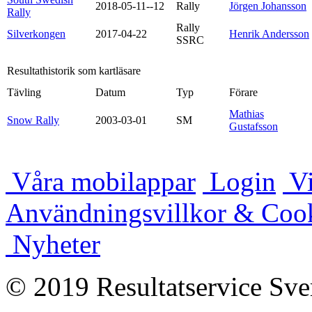
2018-05-11--12
Rally
Jörgen Johansson
Rally
Rally
Silverkongen
2017-04-22
Henrik Andersson
SSRC
Resultathistorik som kartläsare
Tävling
Datum
Typ
Förare
Mathias
Snow Rally
2003-03-01
SM
Gustafsson
Våra mobilappar
Login
Vi
Användningsvillkor & Coo
Nyheter
© 2019 Resultatservice Sve