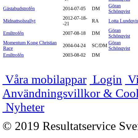
Göran
Gästabudstrofén
2014-07-05
DM
Schönqvist
2012-07-18-
Midnattsolsrallyt
RA
Lotta Lundqvis
-21
Göran
Emiltrofén
2007-08-18
DM
Schönqvist
Momentum Kong Christian
Göran
2004-04-24
SC/DM
Race
Schönqvist
Emiltrofén
2003-08-02
DM
Våra mobilappar
Login
Vi
Användningsvillkor & Coo
Nyheter
© 2019 Resultatservice Sve