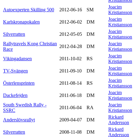
Kristiansson
Joacim
Autoexperten Skilling 500
2012-06-16
SM
Kristiansson
Joacim
Karlskronapokalen
2012-06-02
DM
Kristiansson
Joacim
Silverratten
2012-05-05
DM
Kristiansson
Rallytravels Kong Christian
Joacim
2012-04-28
DM
Race
Kristiansson
Joacim
Vikingadansen
2011-10-02
RS
Kristiansson
Joacim
TV-Svängen
2011-09-10
DM
Kristiansson
Joacim
Österlensprinten
2011-08-14
RS
Kristiansson
Joacim
Dackefejden
2011-06-18
DM
Kristiansson
South Swedish Rally -
Joacim
2011-06-04
RA
SSRC
Kristiansson
Rickard
Anderslövsrallyt
2009-04-07
DM
Andersson
Rickard
Silverratten
2008-11-08
DM
Andersson