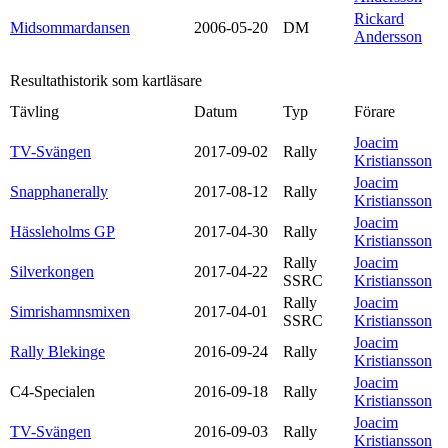
Rickard
Midsommardansen
2006-05-20
DM
Andersson
Resultathistorik som kartläsare
Tävling
Datum
Typ
Förare
Joacim
TV-Svängen
2017-09-02
Rally
Kristiansson
Joacim
Snapphanerally
2017-08-12
Rally
Kristiansson
Joacim
Hässleholms GP
2017-04-30
Rally
Kristiansson
Rally
Joacim
Silverkongen
2017-04-22
SSRC
Kristiansson
Rally
Joacim
Simrishamnsmixen
2017-04-01
SSRC
Kristiansson
Joacim
Rally Blekinge
2016-09-24
Rally
Kristiansson
Joacim
C4-Specialen
2016-09-18
Rally
Kristiansson
Joacim
TV-Svängen
2016-09-03
Rally
Kristiansson