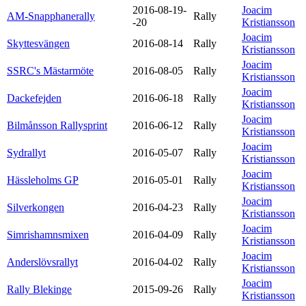
2016-08-19-
Joacim
AM-Snapphanerally
Rally
-20
Kristiansson
Joacim
Skyttesvängen
2016-08-14
Rally
Kristiansson
Joacim
SSRC's Mästarmöte
2016-08-05
Rally
Kristiansson
Joacim
Dackefejden
2016-06-18
Rally
Kristiansson
Joacim
Bilmånsson Rallysprint
2016-06-12
Rally
Kristiansson
Joacim
Sydrallyt
2016-05-07
Rally
Kristiansson
Joacim
Hässleholms GP
2016-05-01
Rally
Kristiansson
Joacim
Silverkongen
2016-04-23
Rally
Kristiansson
Joacim
Simrishamnsmixen
2016-04-09
Rally
Kristiansson
Joacim
Anderslövsrallyt
2016-04-02
Rally
Kristiansson
Joacim
Rally Blekinge
2015-09-26
Rally
Kristiansson