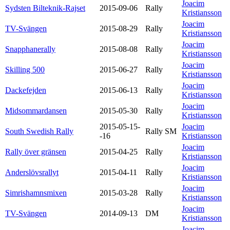
Joacim
Sydsten Bilteknik-Rajset
2015-09-06
Rally
Kristiansson
Joacim
TV-Svängen
2015-08-29
Rally
Kristiansson
Joacim
Snapphanerally
2015-08-08
Rally
Kristiansson
Joacim
Skilling 500
2015-06-27
Rally
Kristiansson
Joacim
Dackefejden
2015-06-13
Rally
Kristiansson
Joacim
Midsommardansen
2015-05-30
Rally
Kristiansson
2015-05-15-
Joacim
South Swedish Rally
Rally SM
-16
Kristiansson
Joacim
Rally över gränsen
2015-04-25
Rally
Kristiansson
Joacim
Anderslövsrallyt
2015-04-11
Rally
Kristiansson
Joacim
Simrishamnsmixen
2015-03-28
Rally
Kristiansson
Joacim
TV-Svängen
2014-09-13
DM
Kristiansson
Joacim