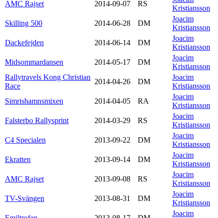
AMC Rajset
2014-09-07
RS
Kristiansson
Joacim
Skilling 500
2014-06-28
DM
Kristiansson
Joacim
Dackefejden
2014-06-14
DM
Kristiansson
Joacim
Midsommardansen
2014-05-17
DM
Kristiansson
Rallytravels Kong Christian
Joacim
2014-04-26
DM
Race
Kristiansson
Joacim
Simrishamnsmixen
2014-04-05
RA
Kristiansson
Joacim
Falsterbo Rallysprint
2014-03-29
RS
Kristiansson
Joacim
C4 Specialen
2013-09-22
DM
Kristiansson
Joacim
Ekratten
2013-09-14
DM
Kristiansson
Joacim
AMC Rajset
2013-09-08
RS
Kristiansson
Joacim
TV-Svängen
2013-08-31
DM
Kristiansson
Joacim
Emiltrofen
2013-08-17
DM