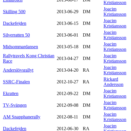
Kristiansson
Joacim
Skilling 500
2013-06-29
DM
Kristiansson
Joacim
Dackefejden
2013-06-15
DM
Kristiansson
Joacim
Silverratten 50
2013-06-01
DM
Kristiansson
Joacim
Midsommardansen
2013-05-18
DM
Kristiansson
Rallytravels Kong Christian
Joacim
2013-04-27
DM
Race
Kristiansson
Joacim
Anderslövsrallyt
2013-04-20
RA
Kristiansson
Rickard
SSRC-Finalen
2012-10-27
RA
Andersson
Joacim
Ekratten
2012-09-22
DM
Kristiansson
Joacim
TV-Svängen
2012-09-08
DM
Kristiansson
Joacim
AM Snapphanerally
2012-08-11
DM
Kristiansson
Joacim
Dackefejden
2012-06-30
RA