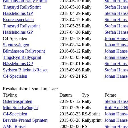
Bilmånsson Rally Sprint
2018-06-10
Rally
Stefan Hans
Tingsryd RallySprint
2018-05-10
Rally
Stefan Hans
Hässleholms GP
2018-04-29
Rally
Stefan Hans
Expressspecialen
2018-04-15
Rally
Stefan Hans
Tingsryd Rallysprint
2017-05-25
Rally
Stefan Hans
Hässleholms GP
2017-04-30
Rally
Stefan Hans
C4-Specialen
2016-09-18
Rally
Johan Hanss
Skyttesvängen
2016-08-14
Rally
Johan Hanss
Bilmånsson Rallysprint
2016-06-12
Rally
Johan Hanss
TingsRyd Rallysprint
2016-05-05
Rally
Johan Hanss
Hässleholms GP
2016-05-01
Rally
Stefan Hans
Sydsten Bilteknik-Rajset
2015-09-06
Rally
Stefan Hans
C4-Specialen
2014-09-21
RS
Johan Hanss
Resultathistorik som kartläsare
Tävling
Datum
Typ
Förare
Österlensprinten
2019-07-12
Rally
Stefan Hans
Mini Smedsvängen
2017-09-30
Rally
Rolf Arne Ni
C4-Specialen
2015-08-23
RS-Sprint
Johan Hanss
Bravida-Prenad Sprinten
2015-06-28
Rallysprint
Johan Hanss
AMC Rajset
2009-09-06
RS
Stefan Hans