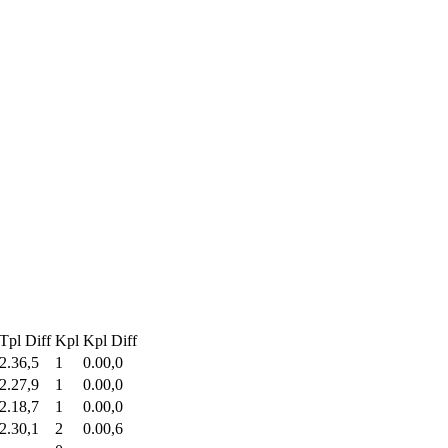
Tpl Diff
Kpl
Kpl Diff
2.36,5
1
0.00,0
2.27,9
1
0.00,0
2.18,7
1
0.00,0
2.30,1
2
0.00,6