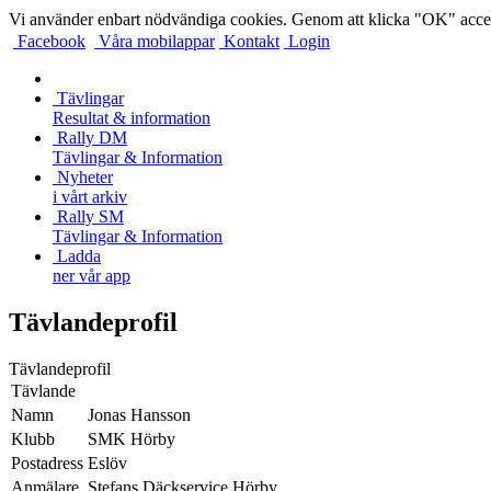
Vi använder enbart nödvändiga cookies. Genom att klicka "OK" accep
Facebook
Våra mobilappar
Kontakt
Login
Tävlingar
Resultat & information
Rally DM
Tävlingar & Information
Nyheter
i vårt arkiv
Rally SM
Tävlingar & Information
Ladda
ner vår app
Tävlandeprofil
Tävlandeprofil
Tävlande
Namn
Jonas Hansson
Klubb
SMK Hörby
Postadress
Eslöv
Anmälare
Stefans Däckservice Hörby