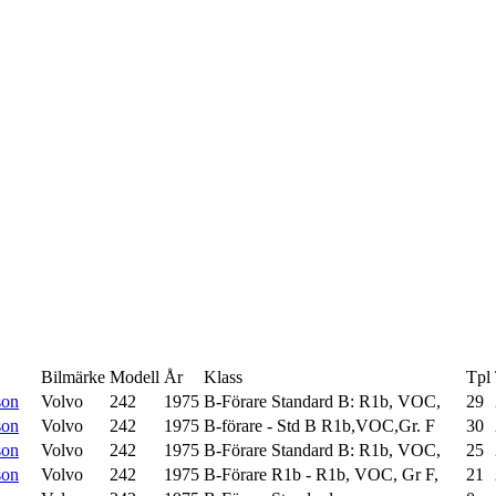
Bilmärke
Modell
År
Klass
Tpl
son
Volvo
242
1975
B-Förare Standard B: R1b, VOC,
29
son
Volvo
242
1975
B-förare - Std B R1b,VOC,Gr. F
30
son
Volvo
242
1975
B-Förare Standard B: R1b, VOC,
25
son
Volvo
242
1975
B-Förare R1b - R1b, VOC, Gr F,
21