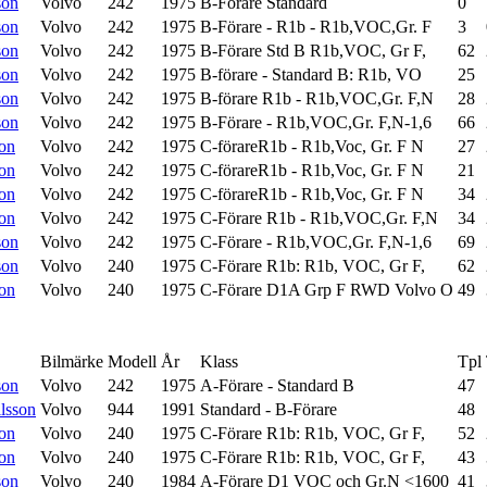
son
Volvo
242
1975
B-Förare Standard
0
son
Volvo
242
1975
B-Förare - R1b - R1b,VOC,Gr. F
3
son
Volvo
242
1975
B-Förare Std B R1b,VOC, Gr F,
62
son
Volvo
242
1975
B-förare - Standard B: R1b, VO
25
son
Volvo
242
1975
B-förare R1b - R1b,VOC,Gr. F,N
28
son
Volvo
242
1975
B-Förare - R1b,VOC,Gr. F,N-1,6
66
on
Volvo
242
1975
C-förareR1b - R1b,Voc, Gr. F N
27
on
Volvo
242
1975
C-förareR1b - R1b,Voc, Gr. F N
21
on
Volvo
242
1975
C-förareR1b - R1b,Voc, Gr. F N
34
on
Volvo
242
1975
C-Förare R1b - R1b,VOC,Gr. F,N
34
son
Volvo
242
1975
C-Förare - R1b,VOC,Gr. F,N-1,6
69
son
Volvo
240
1975
C-Förare R1b: R1b, VOC, Gr F,
62
on
Volvo
240
1975
C-Förare D1A Grp F RWD Volvo O
49
Bilmärke
Modell
År
Klass
Tpl
son
Volvo
242
1975
A-Förare - Standard B
47
lsson
Volvo
944
1991
Standard - B-Förare
48
on
Volvo
240
1975
C-Förare R1b: R1b, VOC, Gr F,
52
on
Volvo
240
1975
C-Förare R1b: R1b, VOC, Gr F,
43
son
Volvo
240
1984
A-Förare D1 VOC och Gr.N <1600
41