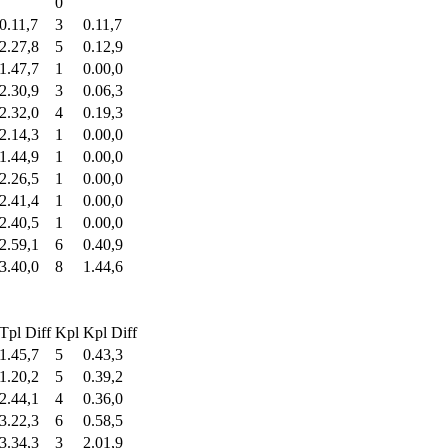
0
0.11,7
3
0.11,7
2.27,8
5
0.12,9
1.47,7
1
0.00,0
2.30,9
3
0.06,3
2.32,0
4
0.19,3
2.14,3
1
0.00,0
1.44,9
1
0.00,0
2.26,5
1
0.00,0
2.41,4
1
0.00,0
2.40,5
1
0.00,0
2.59,1
6
0.40,9
3.40,0
8
1.44,6
Tpl Diff
Kpl
Kpl Diff
1.45,7
5
0.43,3
1.20,2
5
0.39,2
2.44,1
4
0.36,0
3.22,3
6
0.58,5
3.34,3
3
2.01,9