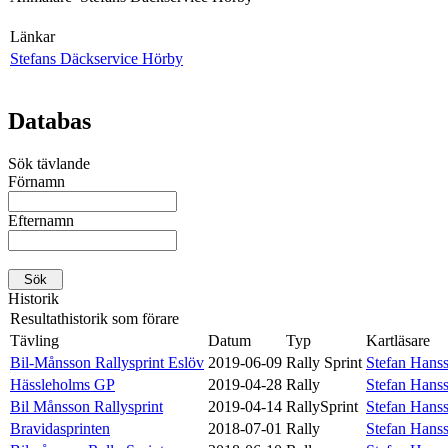
Länkar
Stefans Däckservice Hörby
Databas
Sök tävlande
Förnamn
Efternamn
Historik
Resultathistorik som förare
Tävling
Datum
Typ
Kartläsare
Bil-Månsson Rallysprint Eslöv
2019-06-09
Rally Sprint
Stefan Hans
Hässleholms GP
2019-04-28
Rally
Stefan Hans
Bil Månsson Rallysprint
2019-04-14
RallySprint
Stefan Hans
Bravidasprinten
2018-07-01
Rally
Stefan Hans