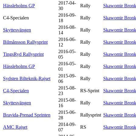
2017-04-
Hässleholms GP
Rally
Skawomir Bron
30
2016-09-
C4-Specialen
Rally
Skawomir Bron
18
2016-08-
Skyttesvängen
Rally
Skawomir Bron
14
2016-06-
Bilmånsson Rallysprint
Rally
Skawomir Bron
12
2016-05-
TingsRyd Rallysprint
Rally
Skawomir Bron
05
2016-05-
Hässleholms GP
Rally
Skawomir Bron
01
2015-09-
Sydsten Bilteknik-Rajset
Rally
Skawomir Bron
06
2015-08-
C4-Specialen
RS-Sprint
Skawomir Bron
23
2015-08-
Skyttesvängen
Rally
Skawomir Bron
16
2015-06-
Bravida-Prenad Sprinten
Rallysprint
Skawomir Bron
28
2014-09-
AMC Rajset
RS
Skawomir Bron
07