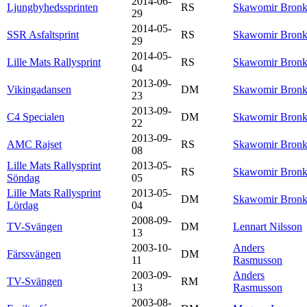
2014-06-
Ljungbyhedssprinten
RS
Skawomir Bron
29
2014-05-
SSR Asfaltsprint
RS
Skawomir Bron
29
2014-05-
Lille Mats Rallysprint
RS
Skawomir Bron
04
2013-09-
Vikingadansen
DM
Skawomir Bron
23
2013-09-
C4 Specialen
DM
Skawomir Bron
22
2013-09-
AMC Rajset
RS
Skawomir Bron
08
Lille Mats Rallysprint
2013-05-
RS
Skawomir Bron
Söndag
05
Lille Mats Rallysprint
2013-05-
DM
Skawomir Bron
Lördag
04
2008-09-
TV-Svängen
DM
Lennart Nilsson
13
2003-10-
Anders
Färssvängen
DM
11
Rasmusson
2003-09-
Anders
TV-Svängen
RM
13
Rasmusson
2003-08-