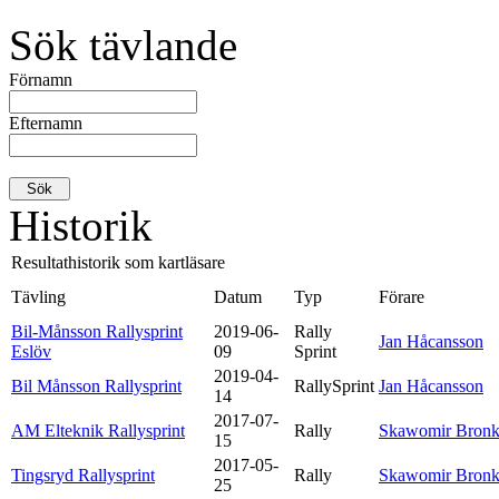
Sök tävlande
Förnamn
Efternamn
Historik
Resultathistorik som kartläsare
Tävling
Datum
Typ
Förare
Bil-Månsson Rallysprint
2019-06-
Rally
Jan Håcansson
Eslöv
09
Sprint
2019-04-
Bil Månsson Rallysprint
RallySprint
Jan Håcansson
14
2017-07-
AM Elteknik Rallysprint
Rally
Skawomir Bron
15
2017-05-
Tingsryd Rallysprint
Rally
Skawomir Bron
25