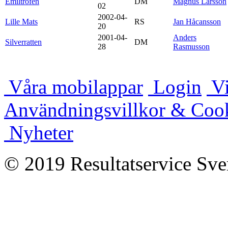
Emiltrofén
DM
Magnus Larsson
02
2002-04-
Lille Mats
RS
Jan Håcansson
20
2001-04-
Anders
Silverratten
DM
28
Rasmusson
Våra mobilappar
Login
Vi
Användningsvillkor & Coo
Nyheter
© 2019 Resultatservice Sve