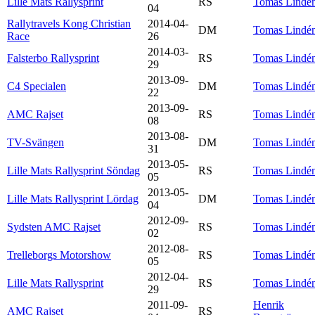
Lille Mats Rallysprint
RS
Tomas Lindé
04
Rallytravels Kong Christian
2014-04-
DM
Tomas Lindé
Race
26
2014-03-
Falsterbo Rallysprint
RS
Tomas Lindé
29
2013-09-
C4 Specialen
DM
Tomas Lindé
22
2013-09-
AMC Rajset
RS
Tomas Lindé
08
2013-08-
TV-Svängen
DM
Tomas Lindé
31
2013-05-
Lille Mats Rallysprint Söndag
RS
Tomas Lindé
05
2013-05-
Lille Mats Rallysprint Lördag
DM
Tomas Lindé
04
2012-09-
Sydsten AMC Rajset
RS
Tomas Lindé
02
2012-08-
Trelleborgs Motorshow
RS
Tomas Lindé
05
2012-04-
Lille Mats Rallysprint
RS
Tomas Lindé
29
2011-09-
Henrik
AMC Rajset
RS