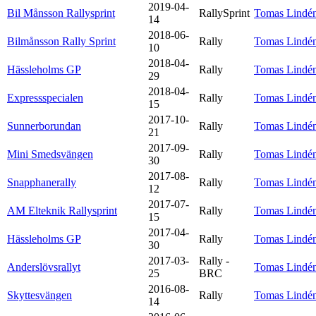
2019-04-
Bil Månsson Rallysprint
RallySprint
Tomas Lindé
14
2018-06-
Bilmånsson Rally Sprint
Rally
Tomas Lindé
10
2018-04-
Hässleholms GP
Rally
Tomas Lindé
29
2018-04-
Expressspecialen
Rally
Tomas Lindé
15
2017-10-
Sunnerborundan
Rally
Tomas Lindé
21
2017-09-
Mini Smedsvängen
Rally
Tomas Lindé
30
2017-08-
Snapphanerally
Rally
Tomas Lindé
12
2017-07-
AM Elteknik Rallysprint
Rally
Tomas Lindé
15
2017-04-
Hässleholms GP
Rally
Tomas Lindé
30
2017-03-
Rally -
Anderslövsrallyt
Tomas Lindé
25
BRC
2016-08-
Skyttesvängen
Rally
Tomas Lindé
14