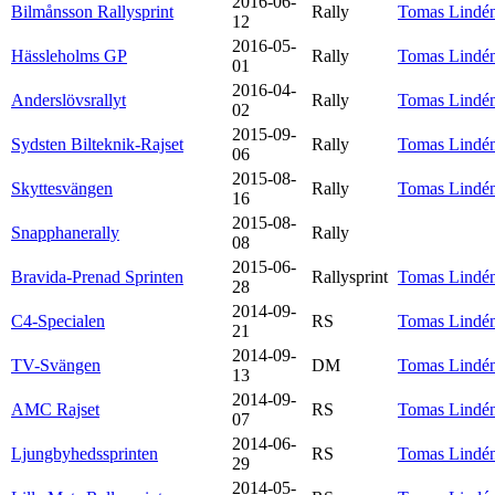
2016-06-
Bilmånsson Rallysprint
Rally
Tomas Lindé
12
2016-05-
Hässleholms GP
Rally
Tomas Lindé
01
2016-04-
Anderslövsrallyt
Rally
Tomas Lindé
02
2015-09-
Sydsten Bilteknik-Rajset
Rally
Tomas Lindé
06
2015-08-
Skyttesvängen
Rally
Tomas Lindé
16
2015-08-
Snapphanerally
Rally
08
2015-06-
Bravida-Prenad Sprinten
Rallysprint
Tomas Lindé
28
2014-09-
C4-Specialen
RS
Tomas Lindé
21
2014-09-
TV-Svängen
DM
Tomas Lindé
13
2014-09-
AMC Rajset
RS
Tomas Lindé
07
2014-06-
Ljungbyhedssprinten
RS
Tomas Lindé
29
2014-05-