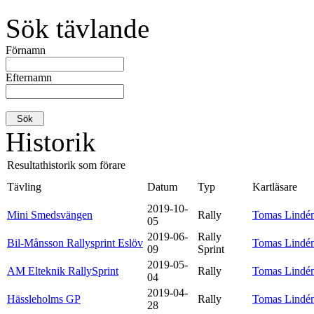
Sök tävlande
Förnamn
Efternamn
Historik
Resultathistorik som förare
Tävling
Datum
Typ
Kartläsare
2019-10-
Mini Smedsvängen
Rally
Tomas Lindé
05
2019-06-
Rally
Bil-Månsson Rallysprint Eslöv
Tomas Lindé
09
Sprint
2019-05-
AM Elteknik RallySprint
Rally
Tomas Lindé
04
2019-04-
Hässleholms GP
Rally
Tomas Lindé
28