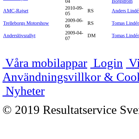
04
Borgström
2010-09-
AMC-Rajset
RS
Anders Lindé
05
2009-06-
Trelleborgs Motorshow
RS
Tomas Lindé
06
2009-04-
Anderslövsrallyt
DM
Tomas Lindé
07
Våra mobilappar
Login
Vi
Användningsvillkor & Coo
Nyheter
© 2019 Resultatservice Sve