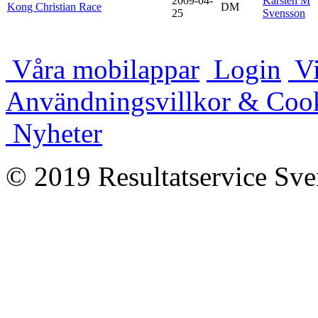
2009-04-
Karsten M
Kong Christian Race
DM
25
Svensson
Våra mobilappar
Login
Vi
Användningsvillkor & Coo
Nyheter
© 2019 Resultatservice Sve