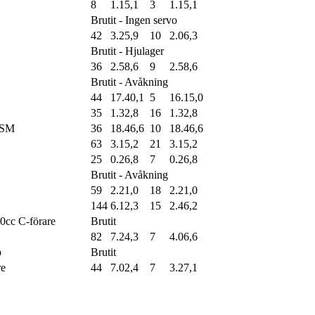
8
1.15,1
3
1.15,1
Brutit - Ingen servo
42
3.25,9
10
2.06,3
Brutit - Hjulager
36
2.58,6
9
2.58,6
Brutit - Avåkning
44
17.40,1
5
16.15,0
35
1.32,8
16
1.32,8
 SM
36
18.46,6
10
18.46,6
63
3.15,2
21
3.15,2
25
0.26,8
7
0.26,8
Brutit - Avåkning
59
2.21,0
18
2.21,0
144
6.12,3
15
2.46,2
cc C-förare
Brutit
82
7.24,3
7
4.06,6
p
Brutit
re
44
7.02,4
7
3.27,1