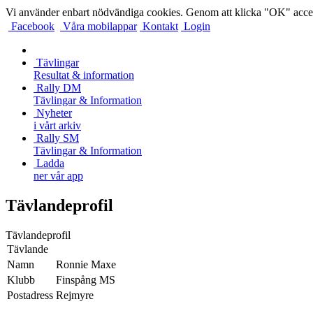
Vi använder enbart nödvändiga cookies. Genom att klicka "OK" accep
Facebook
Våra mobilappar
Kontakt
Login
Tävlingar
Resultat & information
Rally DM
Tävlingar & Information
Nyheter
i vårt arkiv
Rally SM
Tävlingar & Information
Ladda
ner vår app
Tävlandeprofil
Tävlandeprofil
Tävlande
Namn
Ronnie Maxe
Klubb
Finspång MS
Postadress
Rejmyre