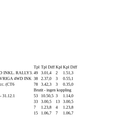
Tpl
Tpl Diff
Kpl
Kpl Diff
D INKL. RALLY3.
49
3.01,4
2
1.51,3
ÖVRIGA 4WD INK
38
2.37,0
3
0.55,1
0cc. (CT6
78
3.42,3
3
0.35,0
Brutit - ingen koppling
- 31.12.1
53
10.50,5
3
1.14,0
33
3.00,5
13
3.00,5
7
1.23,8
4
1.23,8
15
1.06,7
7
1.06,7