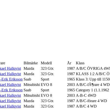
rare
Bilmärke
Modell
År
Klass
ael Hallqvist
Mazda
323 Gtx
1987
A/B/C ÖVRIGA 4W
ael Hallqvist
Mazda
323 Gtx
1987
KLASS 1:2 A/B/C 
-Erik Eriksson
Saab
Sport
1965
Klass 3: Upp till 115
ael Hallqvist
Mitsubishi
EVO 8
2003
A/B/C-fÃ¶rare 4 WD
-Erik Eriksson
Saab
Sport
1965
Category 1 (1.1.1962 
ael Hallqvist
Mitsubishi
EVO 8
2003
A-B-C 4WD
ael Hallqvist
Mazda
323 Gtx
1987
A/B/C-förare 4 WD
ael Hallqvist
Mazda
323 Gtx
1987
A/B/C 4 WD