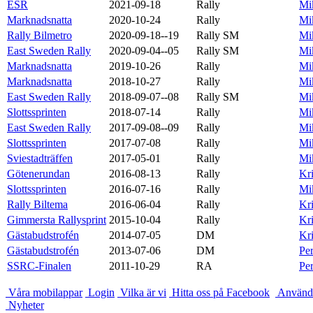
ESR
2021-09-18
Rally
Mik
Marknadsnatta
2020-10-24
Rally
Mik
Rally Bilmetro
2020-09-18--19
Rally SM
Mik
East Sweden Rally
2020-09-04--05
Rally SM
Mik
Marknadsnatta
2019-10-26
Rally
Mik
Marknadsnatta
2018-10-27
Rally
Mik
East Sweden Rally
2018-09-07--08
Rally SM
Mik
Slottssprinten
2018-07-14
Rally
Mik
East Sweden Rally
2017-09-08--09
Rally
Mik
Slottssprinten
2017-07-08
Rally
Mik
Sviestadträffen
2017-05-01
Rally
Mik
Götenerundan
2016-08-13
Rally
Kr
Slottssprinten
2016-07-16
Rally
Mik
Rally Biltema
2016-06-04
Rally
Kr
Gimmersta Rallysprint
2015-10-04
Rally
Kr
Gästabudstrofén
2014-07-05
DM
Kr
Gästabudstrofén
2013-07-06
DM
Pe
SSRC-Finalen
2011-10-29
RA
Pe
Våra mobilappar
Login
Vilka är vi
Hitta oss på Facebook
Användn
Nyheter