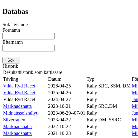
Databas
Sök tävlande
Förnamn
Efternamn
Historik
Resultathistorik som kartläsare
Tävling
Datum
Typ
Fö
Vilda Ryd Racet
2026-04-25
Rally SRC, SSM, DM
Mik
Vilda Ryd Racet
2025-04-26
Rally
Mik
Vilda Ryd Racet
2024-04-27
Rally
Jan
Marknadsnatta
2023-10-21
Rally SRC,DM
Mik
Midnattssolsrallyt
2023-06-29--07-01
Rally
Jan
Silverratten
2023-04-22
Rally DM, SSRC
Mik
Marknadsnatta
2022-10-22
Rally
Mik
Marknadsnatta
2021-10-23
Rally
Mik