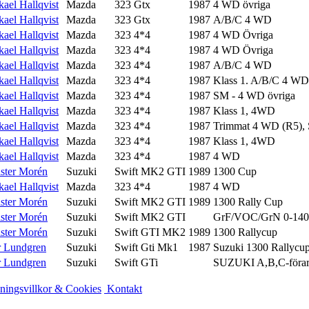
ael Hallqvist
Mazda
323 Gtx
1987
4 WD övriga
ael Hallqvist
Mazda
323 Gtx
1987
A/B/C 4 WD
ael Hallqvist
Mazda
323 4*4
1987
4 WD Övriga
ael Hallqvist
Mazda
323 4*4
1987
4 WD Övriga
ael Hallqvist
Mazda
323 4*4
1987
A/B/C 4 WD
ael Hallqvist
Mazda
323 4*4
1987
Klass 1. A/B/C 4 WD
ael Hallqvist
Mazda
323 4*4
1987
SM - 4 WD övriga
ael Hallqvist
Mazda
323 4*4
1987
Klass 1, 4WD
ael Hallqvist
Mazda
323 4*4
1987
Trimmat 4 WD (R5),
ael Hallqvist
Mazda
323 4*4
1987
Klass 1, 4WD
ael Hallqvist
Mazda
323 4*4
1987
4 WD
ister Morén
Suzuki
Swift MK2 GTI
1989
1300 Cup
ael Hallqvist
Mazda
323 4*4
1987
4 WD
ister Morén
Suzuki
Swift MK2 GTI
1989
1300 Rally Cup
ister Morén
Suzuki
Swift MK2 GTI
GrF/VOC/GrN 0-1400
ister Morén
Suzuki
Swift GTI MK2
1989
1300 Rallycup
r Lundgren
Suzuki
Swift Gti Mk1
1987
Suzuki 1300 Rallycu
r Lundgren
Suzuki
Swift GTi
SUZUKI A,B,C-föra
ingsvillkor & Cookies
Kontakt