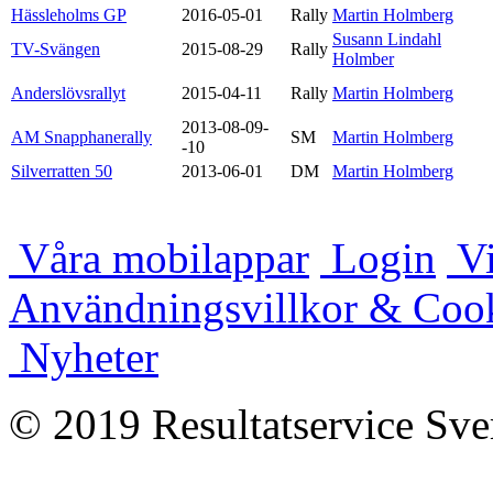
Hässleholms GP
2016-05-01
Rally
Martin Holmberg
Susann Lindahl
TV-Svängen
2015-08-29
Rally
Holmber
Anderslövsrallyt
2015-04-11
Rally
Martin Holmberg
2013-08-09-
AM Snapphanerally
SM
Martin Holmberg
-10
Silverratten 50
2013-06-01
DM
Martin Holmberg
Våra mobilappar
Login
Vi
Användningsvillkor & Coo
Nyheter
© 2019 Resultatservice Sve