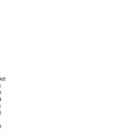
iff
1
0
4
1
2
8