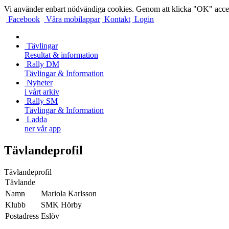
Vi använder enbart nödvändiga cookies. Genom att klicka "OK" accep
Facebook
Våra mobilappar
Kontakt
Login
Tävlingar
Resultat & information
Rally DM
Tävlingar & Information
Nyheter
i vårt arkiv
Rally SM
Tävlingar & Information
Ladda
ner vår app
Tävlandeprofil
Tävlandeprofil
Tävlande
Namn
Mariola Karlsson
Klubb
SMK Hörby
Postadress
Eslöv