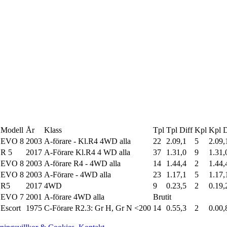
Modell
År
Klass
Tpl
Tpl Diff
Kpl
Kpl D
EVO 8
2003
A-förare - Kl.R4 4WD alla
22
2.09,1
5
2.09,
R 5
2017
A-Förare Kl.R4 4 WD alla
37
1.31,0
9
1.31,
EVO 8
2003
A-förare R4 - 4WD alla
14
1.44,4
2
1.44,
EVO 8
2003
A-Förare - 4WD alla
23
1.17,1
5
1.17,
R5
2017
4WD
9
0.23,5
2
0.19,
EVO 7
2001
A-förare 4WD alla
Brutit
Escort
1975
C-Förare R2.3: Gr H, Gr N <200
14
0.55,3
2
0.00,