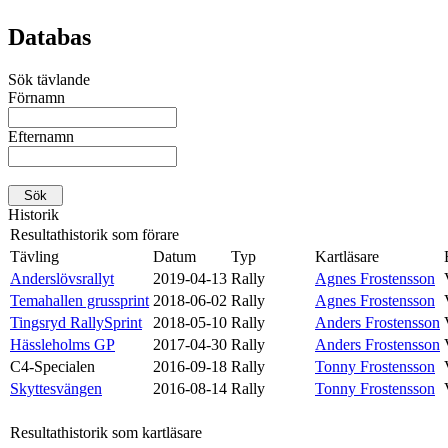
Databas
Sök tävlande
Förnamn
Efternamn
Historik
Resultathistorik som förare
Tävling
Datum
Typ
Kartläsare
Anderslövsrallyt
2019-04-13
Rally
Agnes Frostensson
Temahallen grussprint
2018-06-02
Rally
Agnes Frostensson
Tingsryd RallySprint
2018-05-10
Rally
Anders Frostensson
Hässleholms GP
2017-04-30
Rally
Anders Frostensson
C4-Specialen
2016-09-18
Rally
Tonny Frostensson
Skyttesvängen
2016-08-14
Rally
Tonny Frostensson
Resultathistorik som kartläsare