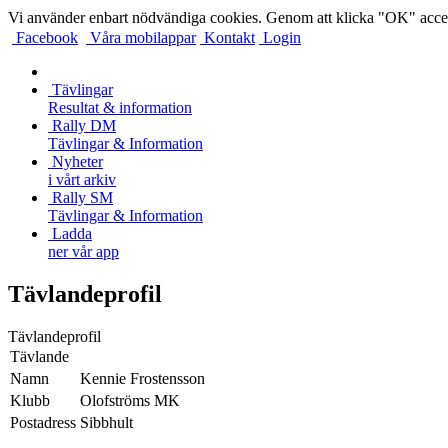
Vi använder enbart nödvändiga cookies. Genom att klicka "OK" accep
Facebook
Våra mobilappar
Kontakt
Login
Tävlingar
Resultat & information
Rally DM
Tävlingar & Information
Nyheter
i vårt arkiv
Rally SM
Tävlingar & Information
Ladda
ner vår app
Tävlandeprofil
Tävlandeprofil
Tävlande
Namn
Kennie Frostensson
Klubb
Olofströms MK
Postadress
Sibbhult