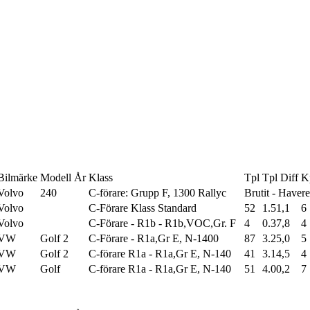
Bilmärke
Modell
År
Klass
Tpl
Tpl Diff
K
Volvo
240
C-förare: Grupp F, 1300 Rallyc
Brutit - Haver
Volvo
C-Förare Klass Standard
52
1.51,1
6
Volvo
C-Förare - R1b - R1b,VOC,Gr. F
4
0.37,8
4
VW
Golf 2
C-Förare - R1a,Gr E, N-1400
87
3.25,0
5
VW
Golf 2
C-förare R1a - R1a,Gr E, N-140
41
3.14,5
4
VW
Golf
C-förare R1a - R1a,Gr E, N-140
51
4.00,2
7