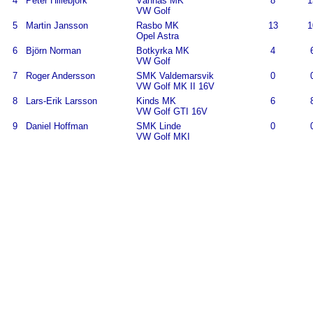
4
Peter Hillebjörk
Vännäs MK
8
1
VW Golf
5
Martin Jansson
Rasbo MK
13
1
Opel Astra
6
Björn Norman
Botkyrka MK
4
VW Golf
7
Roger Andersson
SMK Valdemarsvik
0
VW Golf MK II 16V
8
Lars-Erik Larsson
Kinds MK
6
VW Golf GTI 16V
9
Daniel Hoffman
SMK Linde
0
VW Golf MKI