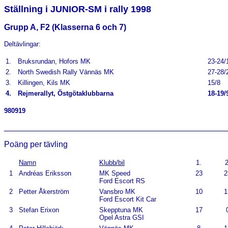
Ställning i JUNIOR-SM i rally 1998
Grupp A, F2 (Klasserna 6 och 7)
Deltävlingar:
1.
Bruksrundan, Hofors MK
23-24/
2.
North Swedish Rally Vännäs MK
27-28/
3.
Killingen, Kils MK
15/8
4.
Rejmerallyt, Östgötaklubbarna
18-19/
980919
________________________________________________
Poäng per tävling
Namn
Klubb/bil
1.
2
1
Andréas Eriksson
MK Speed
23
2
Ford Escort RS
2
Petter Åkerström
Vansbro MK
10
1
Ford Escort Kit Car
3
Stefan Erixon
Skepptuna MK
17
Opel Astra GSI