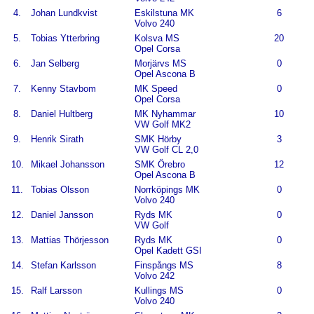
4.
Johan Lundkvist
Eskilstuna MK
6
Volvo 240
5.
Tobias Ytterbring
Kolsva MS
20
Opel Corsa
6.
Jan Selberg
Morjärvs MS
0
Opel Ascona B
7.
Kenny Stavbom
MK Speed
0
Opel Corsa
8.
Daniel Hultberg
MK Nyhammar
10
VW Golf MK2
9.
Henrik Sirath
SMK Hörby
3
VW Golf CL 2,0
10.
Mikael Johansson
SMK Örebro
12
Opel Ascona B
11.
Tobias Olsson
Norrköpings MK
0
Volvo 240
12.
Daniel Jansson
Ryds MK
0
VW Golf
13.
Mattias Thörjesson
Ryds MK
0
Opel Kadett GSI
14.
Stefan Karlsson
Finspångs MS
8
Volvo 242
15.
Ralf Larsson
Kullings MS
0
Volvo 240