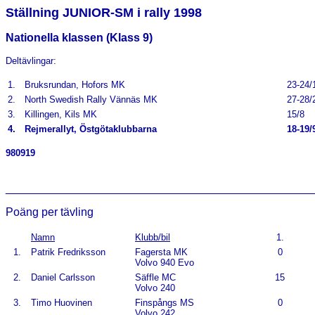
Ställning JUNIOR-SM i rally 1998
Nationella klassen (Klass 9)
Deltävlingar:
1.
Bruksrundan, Hofors MK
23-24/
2.
North Swedish Rally Vännäs MK
27-28/
3.
Killingen, Kils MK
15/8
4.
Rejmerallyt, Östgötaklubbarna
18-19/
980919
________________________________________________
Poäng per tävling
Namn
Klubb/bil
1.
1.
Patrik Fredriksson
Fagersta MK
0
Volvo 940 Evo
2.
Daniel Carlsson
Säffle MC
15
Volvo 240
3.
Timo Huovinen
Finspångs MS
0
Volvo 242