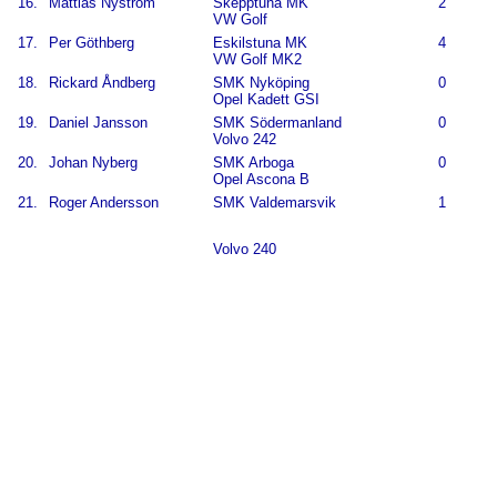
16.
Mattias Nyström
Skepptuna MK
2
VW Golf
17.
Per Göthberg
Eskilstuna MK
4
VW Golf MK2
18.
Rickard Åndberg
SMK Nyköping
0
Opel Kadett GSI
19.
Daniel Jansson
SMK Södermanland
0
Volvo 242
20.
Johan Nyberg
SMK Arboga
0
Opel Ascona B
21.
Roger Andersson
SMK Valdemarsvik
1
Volvo 240