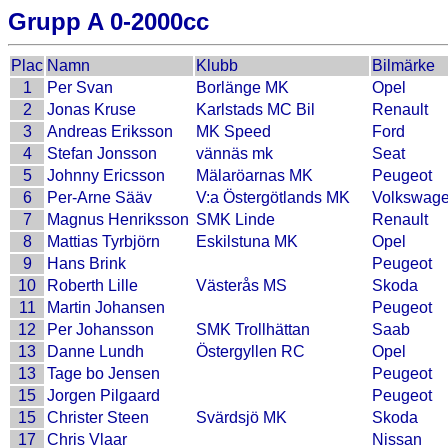
Grupp A 0-2000cc
Plac
Namn
Klubb
Bilmärke
1
Per Svan
Borlänge MK
Opel
2
Jonas Kruse
Karlstads MC Bil
Renault
3
Andreas Eriksson
MK Speed
Ford
4
Stefan Jonsson
vännäs mk
Seat
5
Johnny Ericsson
Mälaröarnas MK
Peugeot
6
Per-Arne Sääv
V:a Östergötlands MK
Volkswag
7
Magnus Henriksson
SMK Linde
Renault
8
Mattias Tyrbjörn
Eskilstuna MK
Opel
9
Hans Brink
Peugeot
10
Roberth Lille
Västerås MS
Skoda
11
Martin Johansen
Peugeot
12
Per Johansson
SMK Trollhättan
Saab
13
Danne Lundh
Östergyllen RC
Opel
13
Tage bo Jensen
Peugeot
15
Jorgen Pilgaard
Peugeot
15
Christer Steen
Svärdsjö MK
Skoda
17
Chris Vlaar
Nissan