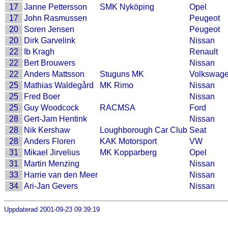
17
Janne Pettersson
SMK Nyköping
Opel
17
John Rasmussen
Peugeot
20
Soren Jensen
Peugeot
20
Dirk Garvelink
Nissan
22
Ib Kragh
Renault
22
Bert Brouwers
Nissan
22
Anders Mattsson
Stuguns MK
Volkswag
25
Mathias Waldegård
MK Rimo
Nissan
25
Fred Boer
Nissan
25
Guy Woodcock
RACMSA
Ford
28
Gert-Jam Hentink
Nissan
28
Nik Kershaw
Loughborough Car Club
Seat
28
Anders Floren
KAK Motorsport
VW
31
Mikael Jirvelius
MK Kopparberg
Opel
31
Martin Menzing
Nissan
33
Harrie van den Meer
Nissan
34
Ari-Jan Gevers
Nissan
Uppdaterad 2001-09-23 09:39:19