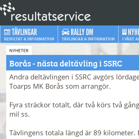
TÄVLINGAR
RALLY DM
NYH
RESULTAT & INFORMATION
TÄVLINGAR & INFORMATION
I VÅRT A
NYHETER
Borås - nästa deltävling i SSRC
Andra deltävlingen i SSRC avgörs lörda
Toarps MK Borås som arrangör.
Fyra sträckor totalt, där två körs två gång
mil ss.
Tävlingens totala längd är 89 kilometer