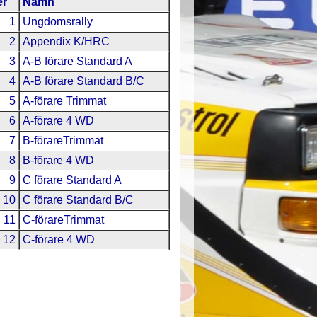
r
Namn
1
Ungdomsrally
2
Appendix K/HRC
3
A-B förare Standard A
4
A-B förare Standard B/C
5
A-förare Trimmat
6
A-förare 4 WD
7
B-förareTrimmat
8
B-förare 4 WD
9
C förare Standard A
10
C förare Standard B/C
11
C-förareTrimmat
12
C-förare 4 WD