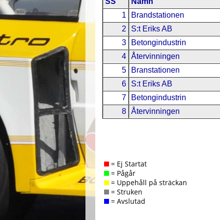
SS
Namn
1
Brandstationen
2
S:t Eriks AB
3
Betongindustrin
4
Återvinningen
5
Branstationen
6
S:t Eriks AB
7
Betongindustrin
8
Återvinningen
= Ej Startat
= Pågår
= Uppehåll på sträckan
= Struken
= Avslutad