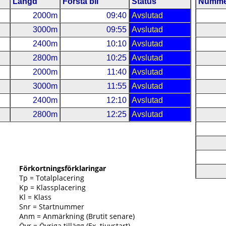
Längd
Första bil
Status
Numme
2000m
09:40
Avslutad
3000m
09:55
Avslutad
2400m
10:10
Avslutad
2800m
10:25
Avslutad
2000m
11:40
Avslutad
3000m
11:55
Avslutad
2400m
12:10
Avslutad
2800m
12:25
Avslutad
Förkortningsförklaringar
Tp = Totalplacering
Kp = Klassplacering
Kl = Klass
Snr = Startnummer
Anm = Anmärkning (Brutit senare)
Övr = Övriga tillägg (Ex. tjuvstart)