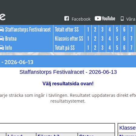
Facebook
Våra
Staffanstorps Festivalracet
Totalt efter SS
1
2
3
4
5
6
7
Brutna
Klassvis efter SS
1
2
3
4
5
6
7
Info
Totalt på SS
1
2
3
4
5
6
7
 - 2026-06-13
Staffanstorps Festivalracet - 2026-06-13
Välj resultatsida ovan!
arje sträcka som ingår i tävlingen. Resultatet uppdateras direkt efte
resultatsystemet.
Klasse