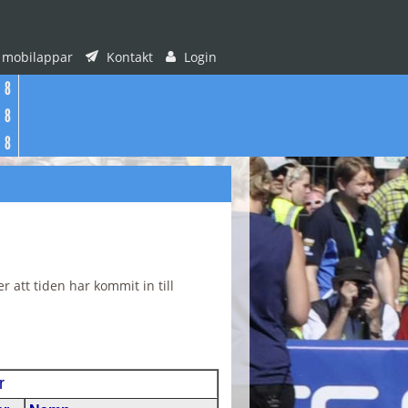
 mobilappar
Kontakt
Login
8
8
8
r att tiden har kommit in till
r