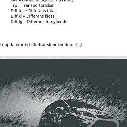
Trp = Transportprickar
Diff tot = Differans totalt
Diff kl = Differans klass
Diff fg = Differans föregående
i uppdaterar och ändrar sidor kontinuerligt.