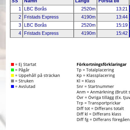
SS
Namn
Längd
Första bil
1
LBC Borås
2520m
13:21
2
Fristads Express
4190m
13:44
3
LBC Borås
2520m
15:19
4
Fristads Express
4190m
15:42
= Ej Startat
Förkortningsförklaringar
= Pågår
Tp = Totalplacering
= Uppehåll på sträckan
Kp = Klassplacering
= Struken
Kl = Klass
= Avslutad
Snr = Startnummer
Anm = Anmärkning (Brutit 
Övr = Övriga tillägg (Ex. tjuv
Trp = Transportprickar
Diff tot = Differans totalt
Diff kl = Differans klass
Diff fg = Differans föregåe