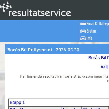
Borås Bil Rallysp
Brutna
Info
Borås Bil Rallysprint - 2026-05-30
Borås Bil 
Välj
Här finner du resultat från varje sträcka som ingår i tä
r
Etapp 1