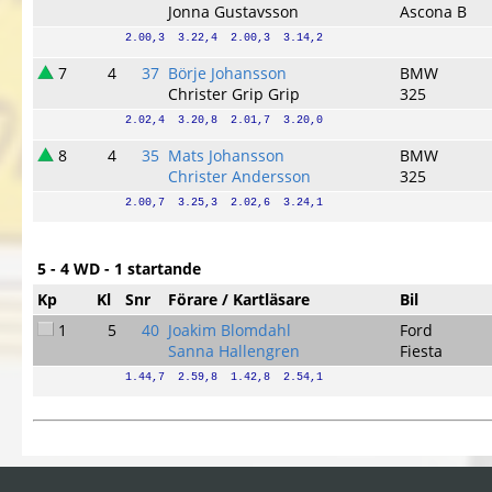
Jonna Gustavsson
Ascona B
2.00,3  3.22,4  2.00,3  3.14,2
7
4
37
Börje Johansson
BMW
Christer Grip Grip
325
2.02,4  3.20,8  2.01,7  3.20,0
8
4
35
Mats Johansson
BMW
Christer Andersson
325
2.00,7  3.25,3  2.02,6  3.24,1
5 - 4 WD - 1 startande
Kp
Kl
Snr
Förare / Kartläsare
Bil
1
5
40
Joakim Blomdahl
Ford
Sanna Hallengren
Fiesta
1.44,7  2.59,8  1.42,8  2.54,1