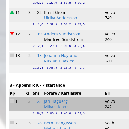
2.02,3  3.27,0  1.58,8  3.19,2
11
2
22
Erik Ekholm
Volvo
Ulrika Andersson
740
2.12,0  3.32,9  2.01,2  3.17,5
12
2
19
Anders Sundström
Volvo
Manfred Sundström
240
2.12,1  3.29,4  2.01,5  3.22,5
13
2
18
Johanna Höglund
Volvo
Rustan Hagstedt
940
2.18,3  3.48,5  2.16,5  3.45,3
3 - Appendix K - 7 startande
Kp
Kl
Snr
Förare / Kartläsare
Bil
1
3
23
Jan Hagberg
Volvo
Mikael Klaar
242
1.50,7  3.05,9  1.48,6  3.02,3
2
3
28
Bernt Bengtsson
Saab
Matin Edlund
V4