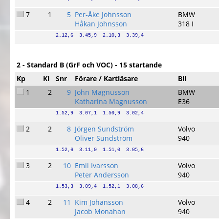
7
1
5
Per-Åke Johnsson
BMW
Håkan Johnsson
318 I
2.12,6  3.45,9  2.10,3  3.39,4
2 - Standard B (GrF och VOC) - 15 startande
Kp
Kl
Snr
Förare / Kartläsare
Bil
1
2
9
John Magnusson
BMW
Katharina Magnusson
E36
1.52,9  3.07,1  1.50,9  3.02,4
2
2
8
Jörgen Sundström
Volvo
Oliver Sundström
940
1.52,6  3.11,0  1.51,0  3.05,6
3
2
10
Emil Ivarsson
Volvo
Peter Andersson
940
1.53,3  3.09,4  1.52,1  3.08,6
4
2
11
Kim Johansson
Volvo
Jacob Monahan
940