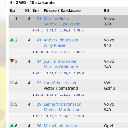
4 - 2 WD - 10 startande
Kp
Kl
Snr
Förare / Kartläsare
Bil
1
4
31
Marcus Holm
Volvo
Sandra Gustavsson
240
1.46,1  2.56,7  1.44,8  2.56,1
2
4
41
Anders Johansson
Volvo
Willy Klaren
940
1.50,5  3.07,0  1.47,2  3.01,7
3
4
34
Joacim Grolander
Volvo
Marcus Grolander
240
1.49,1  3.02,7  1.50,3  3.05,0
4
4
32
Lars-Erik Larsson
VW
Victor Holmstrand
Golf 3
1.52,3  3.08,9  1.51,0  3.05,1
5
4
39
Lennart Martinsson
Volvo
Monica Martinsson
940
1.58,1  3.16,3  1.54,8  3.14,9
6
4
36
Mikael Johansson
Opel