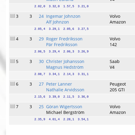
2.02,0  3.32,0  1.57,5  3.21,0
3
3
24
Ingemar Johnzon
Volvo
Alf Johnzon
Amazon
2.05,4  3.29,1  2.05,6  3.27,5
4
3
29
Roger Fredriksson
Volvo
Pär Fredriksson
142
2.06,5  3.29,4  2.06,3  3.26,9
5
3
30
Christer Johansson
Saab
Magnus Hedström
V4
2.08,7  3.34,1  2.14,3  3.31,1
6
3
27
Peter Lanner
Peugeot
Nathalie Arvidsson
205 GTI
2.15,6  3.39,0  2.11,5  3.36,0
7
3
25
Göran Wigertsson
Volvo
Michael Bergström
Amazon
2.35,9  4.01,4  2.28,1  3.54,1