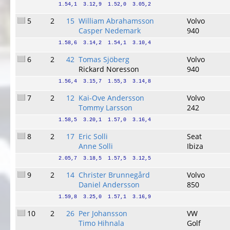
1.54,1  3.12,9  1.52,0  3.05,2
5
2
15
William Abrahamsson
Volvo
Casper Nedemark
940
1.58,6  3.14,2  1.54,1  3.10,4
6
2
42
Tomas Sjöberg
Volvo
Rickard Noresson
940
1.56,4  3.15,7  1.55,3  3.14,8
7
2
12
Kai-Ove Andersson
Volvo
Tommy Larsson
242
1.58,5  3.20,1  1.57,0  3.16,4
8
2
17
Eric Solli
Seat
Anne Solli
Ibiza
2.05,7  3.18,5  1.57,5  3.12,5
9
2
14
Christer Brunnegård
Volvo
Daniel Andersson
850
1.59,8  3.25,0  1.57,1  3.16,9
10
2
26
Per Johansson
VW
Timo Hihnala
Golf