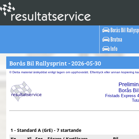
Borås Bil Rallysp
Brutna
Info
Borås Bil Rallysprint - 2026-05-30
© Detta material ärskyddat enligt lagen om upphovsrätt. Eftertryck eller annan kopiering 
Prelimin
Borås Bil
Fristads Express 
Tota
1 - Standard A (GrE) - 7 startande
Kp
Kl
Snr
Förare / Kartläsare
Bil