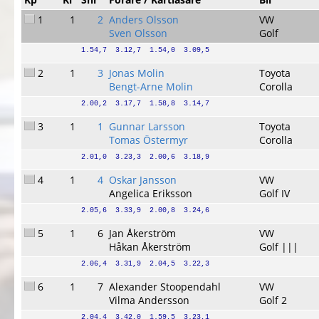
1
1
2
Anders Olsson
VW
Sven Olsson
Golf
1.54,7  3.12,7  1.54,0  3.09,5
2
1
3
Jonas Molin
Toyota
Bengt-Arne Molin
Corolla
2.00,2  3.17,7  1.58,8  3.14,7
3
1
1
Gunnar Larsson
Toyota
Tomas Östermyr
Corolla
2.01,0  3.23,3  2.00,6  3.18,9
4
1
4
Oskar Jansson
VW
Angelica Eriksson
Golf IV
2.05,6  3.33,9  2.00,8  3.24,6
5
1
6
Jan Åkerström
VW
Håkan Åkerström
Golf |||
2.06,4  3.31,9  2.04,5  3.22,3
6
1
7
Alexander Stoopendahl
VW
Vilma Andersson
Golf 2
2.04,4  3.42,0  1.59,5  3.23,1