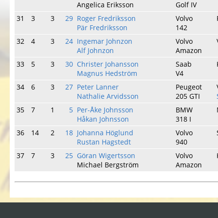
Angelica Eriksson
Golf IV
31
3
3
29
Roger Fredriksson
Volvo
Pär Fredriksson
142
32
4
3
24
Ingemar Johnzon
Volvo
Alf Johnzon
Amazon
33
5
3
30
Christer Johansson
Saab
Magnus Hedström
V4
34
6
3
27
Peter Lanner
Peugeot
Nathalie Arvidsson
205 GTI
35
7
1
5
Per-Åke Johnsson
BMW
Håkan Johnsson
318 I
36
14
2
18
Johanna Höglund
Volvo
Rustan Hagstedt
940
37
7
3
25
Göran Wigertsson
Volvo
Michael Bergström
Amazon