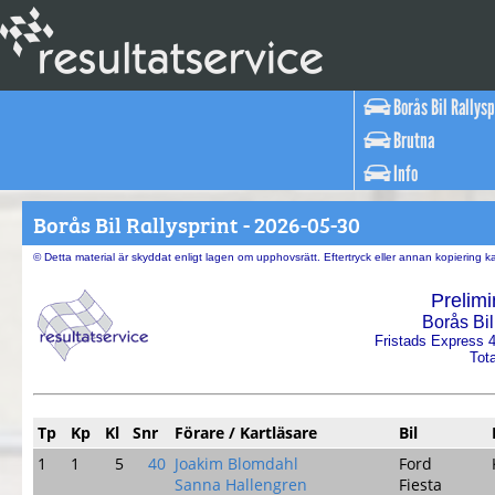
Borås Bil Rallysp
Brutna
Info
Borås Bil Rallysprint - 2026-05-30
© Detta material är skyddat enligt lagen om upphovsrätt. Eftertryck eller annan kopiering 
Prelimi
Borås Bil
Fristads Express 
Tota
Tp
Kp
Kl
Snr
Förare / Kartläsare
Bil
1
1
5
40
Joakim Blomdahl
Ford
Sanna Hallengren
Fiesta