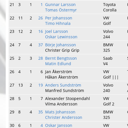
21
3
1
1
Gunnar Larsson
Toyota
Tomas Östermyr
Corolla
22
11
2
26
Per Johansson
VW
Timo Hihnala
Golf
23
12
2
16
Joel Larsson
Volvo
Oskar Lewinsson
244
24
7
4
37
Börje Johansson
BMW
Christer Grip Grip
325
25
2
3
28
Bernt Bengtsson
Saab
Matin Edlund
V4
26
4
1
6
Jan Åkerström
VW
Håkan Åkerström
Golf |||
27
13
2
19
Anders Sundström
Volvo
Manfred Sundström
240
28
5
1
7
Alexander Stoopendahl
VW
Vilma Andersson
Golf 2
29
8
4
35
Mats Johansson
BMW
Christer Andersson
325
30
6
1
4
Oskar Jansson
VW