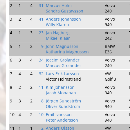
2
1
4
31
Marcus Holm
Volvo
Sandra Gustavsson
240
3
2
4
41
Anders Johansson
Volvo
Willy Klaren
940
4
1
3
23
Jan Hagberg
Volvo
Mikael Klaar
242
5
1
2
9
John Magnusson
BMW
Katharina Magnusson
E36
6
3
4
34
Joacim Grolander
Volvo
Marcus Grolander
240
7
4
4
32
Lars-Erik Larsson
VW
Victor Holmstrand
Golf 3
8
2
2
11
Kim Johansson
Volvo
Jacob Monahan
940
9
3
2
8
Jörgen Sundström
Volvo
Oliver Sundström
940
10
4
2
10
Emil Ivarsson
Volvo
Peter Andersson
940
11
1
1
2
Anders Olsson
VW