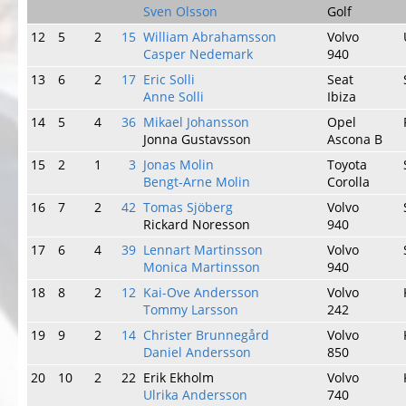
Sven Olsson
Golf
12
5
2
15
William Abrahamsson
Volvo
Casper Nedemark
940
13
6
2
17
Eric Solli
Seat
Anne Solli
Ibiza
14
5
4
36
Mikael Johansson
Opel
Jonna Gustavsson
Ascona B
15
2
1
3
Jonas Molin
Toyota
Bengt-Arne Molin
Corolla
16
7
2
42
Tomas Sjöberg
Volvo
Rickard Noresson
940
17
6
4
39
Lennart Martinsson
Volvo
Monica Martinsson
940
18
8
2
12
Kai-Ove Andersson
Volvo
Tommy Larsson
242
19
9
2
14
Christer Brunnegård
Volvo
Daniel Andersson
850
20
10
2
22
Erik Ekholm
Volvo
Ulrika Andersson
740