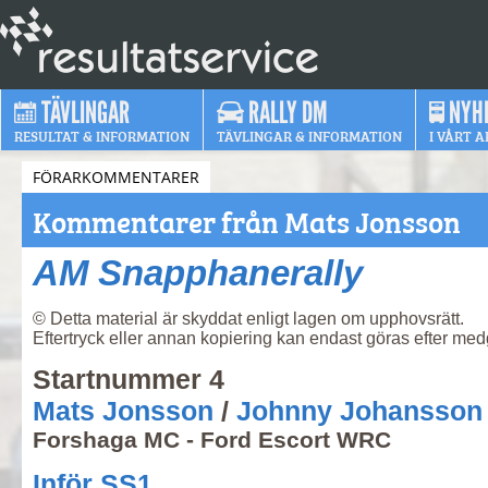
TÄVLINGAR
RALLY DM
NYH
RESULTAT & INFORMATION
TÄVLINGAR & INFORMATION
I VÅRT A
FÖRARKOMMENTARER
Kommentarer från Mats Jonsson
AM Snapphanerally
© Detta material är skyddat enligt lagen om upphovsrätt.
Eftertryck eller annan kopiering kan endast göras efter me
Startnummer 4
Mats Jonsson
/
Johnny Johansson
Forshaga MC - Ford Escort WRC
Inför SS1