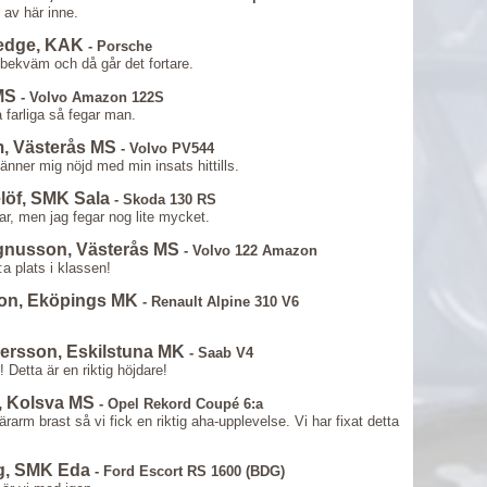
 av här inne.
ledge, KAK
- Porsche
 bekväm och då går det fortare.
MS
- Volvo Amazon 122S
å farliga så fegar man.
m, Västerås MS
- Volvo PV544
känner mig nöjd med min insats hittills.
elöf, SMK Sala
- Skoda 130 RS
 har, men jag fegar nog lite mycket.
agnusson, Västerås MS
- Volvo 122 Amazon
:a plats i klassen!
son, Eköpings MK
- Renault Alpine 310 V6
ersson, Eskilstuna MK
- Saab V4
 Detta är en riktig höjdare!
, Kolsva MS
- Opel Rekord Coupé 6:a
arm brast så vi fick en riktig aha-upplevelse. Vi har fixat detta
rg, SMK Eda
- Ford Escort RS 1600 (BDG)