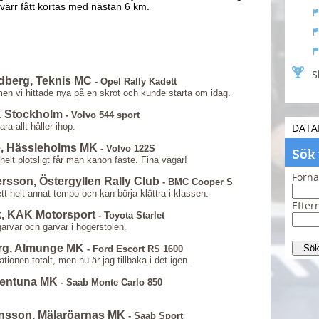
värr fått kortas med nästan 6 km.
S
ndberg, Teknis MC
- Opel Rally Kadett
en vi hittade nya på en skrot och kunde starta om idag.
K Stockholm
- Volvo 544 sport
ra allt håller ihop.
DATA
e, Hässleholms MK
Sök
- Volvo 122S
 helt plötsligt får man kanon fäste. Fina vägar!
Förn
ersson, Östergyllen Rally Club
- BMC Cooper S
 ett helt annat tempo och kan börja klättra i klassen.
Efte
k, KAK Motorsport
- Toyota Starlet
garvar och garvar i högerstolen.
erg, Almunge MK
- Ford Escort RS 1600
ionen totalt, men nu är jag tillbaka i det igen.
llentuna MK
- Saab Monte Carlo 850
ensson, Mälaröarnas MK
- Saab Sport