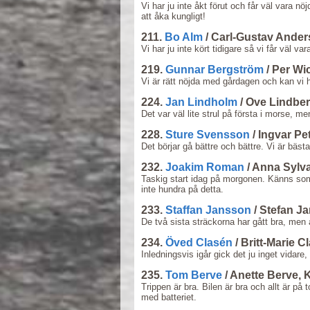
Vi har ju inte åkt förut och får väl vara n
att åka kungligt!
211.
Bo Alm
/ Carl-Gustav Ande
Vi har ju inte kört tidigare så vi får väl v
219.
Gunnar Bergström
/ Per Wi
Vi är rätt nöjda med gårdagen och kan vi 
224.
Jan Lindholm
/ Ove Lindber
Det var väl lite strul på första i morse, me
228.
Sture Svensson
/ Ingvar P
Det börjar gå bättre och bättre. Vi är bäs
232.
Joakim Roman
/ Anna Sylv
Taskig start idag på morgonen. Känns som 
inte hundra på detta.
233.
Staffan Jansson
/ Stefan J
De två sista sträckorna har gått bra, men att
234.
Öved Clasén
/ Britt-Marie C
Inledningsvis igår gick det ju inget vidare,
235.
Tom Berve
/ Anette Berve,
Trippen är bra. Bilen är bra och allt är på 
med batteriet.