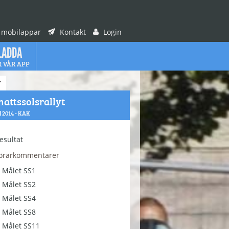
 mobilappar
Kontakt
Login
LADDA
R VÅR APP
Y
attssolsrallyt
ul 2014 - KAK
esultat
örarkommentarer
Målet SS1
Målet SS2
Målet SS4
Målet SS8
Målet SS11