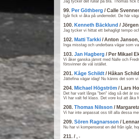
Jag tycker det rullar på bra. Thomas fick 
99.
Per Göthberg
/ Calle Svenne
Igår fick vi åka på underredet. De här vä
100.
Kenneth Bäcklund
/ Jörgen
Jag tycker vi hittat ett behagligt tempo 
102.
Matti Tarkki
/ Anton Janson
Inga misstag och underbara vägar som van
103.
Jan Hagberg
/ Per Mikael 
Vi åker ganska jämnt med Nalle och Fredr
försvinner de väl istället.
201.
Kåge Schildt
/ Håkan Schil
Jättefina vägar idag! Nu känns det som vi
204.
Michael Högström
/ Lars H
Det har varit långa "ben" idag så det är svå
Vi har valt fel klass. Det vore kul att åka 
208.
Thomas Nilsson
/ Margaret
Vi har inte anpassat oss till alla dessa mell
209.
Sören Ragnarsson
/ Lenna
Nu har vi kompenserat en del från igår, ho
211.
/ ,
-