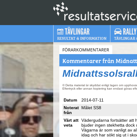
TÄVLINGAR
RALLY
RESULTAT & INFORMATION
TÄVLINGAR 
FÖRARKOMMENTARER
Kommentarer från Midnatts
Midnattssolsral
© Detta material är skyddat enligt lagen om upphovsr
Eftertryck eller annan kopiering kan endast göras ef
Datum
2014-07-11
Noterat
Målet SS8
från
Värt att
Vädergudarna fortsätter att 
veta
bjuder ingen stekhetta dock 
Vägarna är som vanligt av a
idag och har sökt sig ut i sko