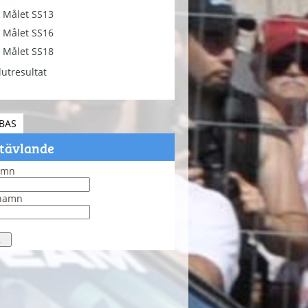
Målet SS13
Målet SS16
Målet SS18
lutresultat
BAS
 tävlande
amn
rnamn