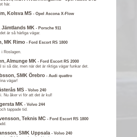
et här.
lm, Kolsva MS
- Opel Ascona X-Flow
, Jämtlands MK
- Porsche 911
det är så härliga vägar.
n, MK Rimo
- Ford Escort RS 1800
 i Roslagen.
sen, Almunge MK
- Ford Escort RS 2000
l si så där, men när det är riktiga vägar funkar det.
obsson, SMK Örebro
- Audi quattro
fina vägar!
Västerås MS
- Volvo 240
i. Nu åker vi för att det är kul!
agersta MK
- Volvo 244
 och tappade tid.
Svensson, Teknis MC
- Ford Escort RS 1800
add.
hansson, SMK Uppsala
- Volvo 240