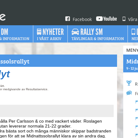
Facebook
Våra
 DM
NYHETER
RALLY SM
& INFORMATION
I VÅRT ARKIV
TÄVLINGAR & INFORMATION
NE
MEN
solsrallyt
Midn
9 - 12 j
lyt
R
ätt.
ter medgivande av Resultatservice.
F
hålla Per Carlsson & co med vackert väder. Roslagen
utan levererar normala 21-22 grader.
llra bästa sort och många människor skippar badstranden
gen för att se Midnattssolsrallyt klara av sin andra dag.