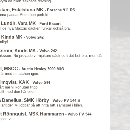
bryta då bilen saknade drivning.
stam, Eskilstuna MK
- Porsche 911 RS
garna passar Porschen perfekt!
 Lundh, Vara MK
- Ford Escort
och de nya Maxxis däcken funkar också bra.
, Kinds MK
- Volvo 242
ligt!
Eksröm, Kinds MK
- Volvo 242
iksson. Nu provade vi mjukare däck och det bet bra, men då
dt, MSCC
- Austin Healey 3000 Mk3
 är med i matchen igen.
olmqvist, KAK
- Volvo 544
rt när vi kör utan tripp.
fullt med den här bilen.
a Danelius, SMK Hörby
- Volvo PV 544 S
antider. Vi jobbar på att hitta rätt samspel i bilen.
rt Rönnquist, MSK Hammaren
- Volvo PV 544
ppas vi.