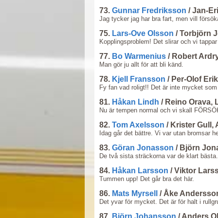
73.
Gunnar Fredriksson
/ Jan-Er
Jag tycker jag har bra fart, men vill försöka 
75.
Lars-Ove Olsson
/ Torbjörn
Kopplingsproblem! Det slirar och vi tappar 
77.
Bo Warmenius
/ Robert Ardr
Man gör ju allt för att bli känd.
78.
Kjell Fransson
/ Per-Olof Er
Fy fan vad roligt!! Det är inte mycket som 
81.
Håkan Lindh
/ Reino Orava,
Nu är tempen normal och vi skall FÖRSÖK
82.
Tom Axelsson
/ Krister Gull
Idag går det bättre. Vi var utan bromsar he
83.
Göran Jonasson
/ Björn Jo
De två sista sträckorna var de klart bästa
84.
Håkan Larsson
/ Viktor Lar
Tummen upp! Det går bra det här.
86.
Mats Myrsell
/ Åke Anderss
Det yvar för mycket. Det är för halt i rullgr
87.
Björn Johansson
/ Anders O