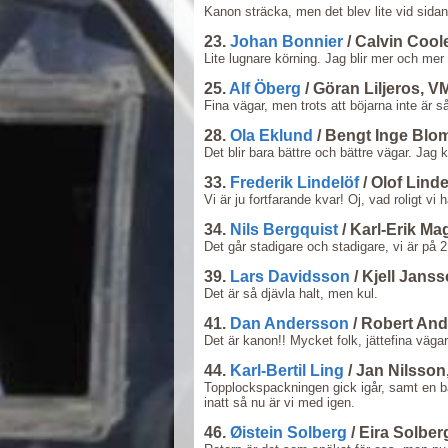
Kanon sträcka, men det blev lite vid sidan
23.
Johan Bonnier
/ Calvin Coo
Lite lugnare körning. Jag blir mer och mer
25.
Alf Öberg
/ Göran Liljeros, V
Fina vägar, men trots att böjarna inte är s
28.
Ola Eklund
/ Bengt Inge Blo
Det blir bara bättre och bättre vägar. Jag 
33.
Frederik Lindelöf
/ Olof Lind
Vi är ju fortfarande kvar! Oj, vad roligt vi
34.
Nils Bergquist
/ Karl-Erik M
Det går stadigare och stadigare, vi är på 2
39.
Lars Davidsson
/ Kjell Jans
Det är så djävla halt, men kul.
41.
Dan Andersson
/ Robert And
Det är kanon!! Mycket folk, jättefina vägar!
44.
Karl-Bertil Ling
/ Jan Nilsson
Topplockspackningen gick igår, samt en bär
inatt så nu är vi med igen.
46.
Øistein Solberg
/ Eira Solbe