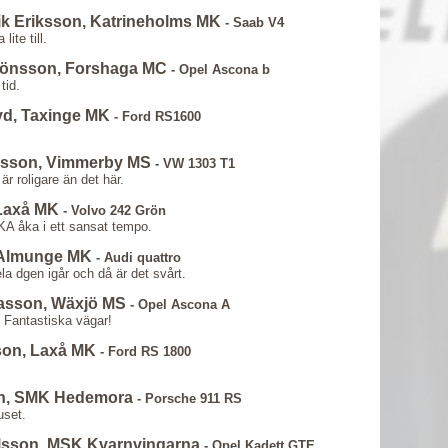
ik Eriksson, Katrineholms MK
- Saab V4
lite till.
 Jönsson, Forshaga MC
- Opel Ascona b
tid.
yd, Taxinge MK
- Ford RS1600
iksson, Vimmerby MS
- VW 1303 T1
är roligare än det här.
 Laxå MK
- Volvo 242 Grön
A åka i ett sansat tempo.
, Almunge MK
- Audi quattro
la dgen igår och då är det svårt.
nasson, Wäxjö MS
- Opel Ascona A
. Fantastiska vägar!
sson, Laxå MK
- Ford RS 1800
on, SMK Hedemora
- Porsche 911 RS
uset.
lsson, MSK Kvarnvingarna
- Opel Kadett GTE