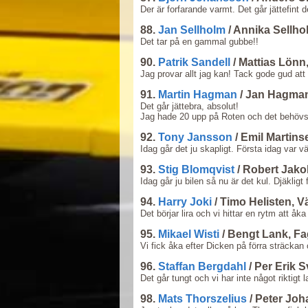
Der är forfarande varmt. Det går jättefint d
88.
Jan Sellholm
/ Annika Sellho
Det tar på en gammal gubbe!!
90.
Patrik Sandell
/ Mattias Lönn
Jag provar allt jag kan! Tack gode gud att 
91.
Martin Hagman
/ Jan Hagma
Det går jättebra, absolut!
Jag hade 20 upp på Roten och det behövs
92.
Tony Jansson
/ Emil Martin
Idag går det ju skapligt. Första idag var vä
93.
Stig Blomqvist
/ Robert Jak
Idag går ju bilen så nu är det kul. Djäkligt 
94.
Harry Joki
/ Timo Helisten, 
Det börjar lira och vi hittar en rytm att åka 
95.
Mikael Wisti
/ Bengt Lank, F
Vi fick åka efter Dicken på förra sträckan
96.
Staffan Bergdahl
/ Per Erik 
Det går tungt och vi har inte något riktigt l
98.
Mats Thorszelius
/ Peter Jo