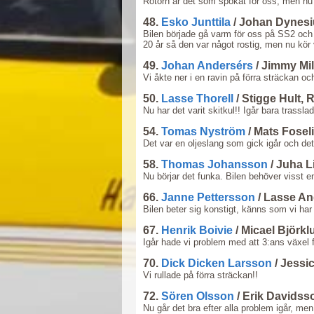
Rotorn är det som spökat för oss, men nu 
48.
Esko Junttila
/ Johan Dynes
Bilen började gå varm för oss på SS2 och v
20 år så den var något rostig, men nu kör 
49.
Johan Andersérs
/ Jimmy Mi
Vi åkte ner i en ravin på förra sträckan oc
50.
Lasse Thorell
/ Stigge Hult,
Nu har det varit skitkul!! Igår bara trassla
54.
Tomas Nyström
/ Mats Fosel
Det var en oljeslang som gick igår och det
58.
Thomas Johansson
/ Juha L
Nu börjar det funka. Bilen behöver visst 
66.
Janne Pettersson
/ Lasse A
Bilen beter sig konstigt, känns som vi har
67.
Henrik Boivie
/ Micael Björk
Igår hade vi problem med att 3:ans växel
70.
Dick Dicken Larsson
/ Jessi
Vi rullade på förra sträckan!!
72.
Sören Olsson
/ Erik Davidss
Nu går det bra efter alla problem igår, men