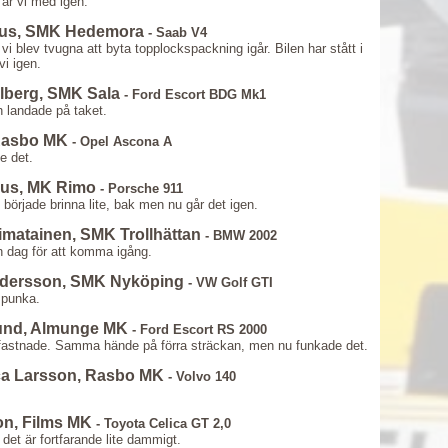
är vi med igen.
ius, SMK Hedemora
- Saab V4
i blev tvugna att byta topplockspackning igår. Bilen har stått i
vi igen.
llberg, SMK Sala
- Ford Escort BDG Mk1
h landade på taket.
 Rasbo MK
- Opel Ascona A
de det.
ius, MK Rimo
- Porsche 911
 började brinna lite, bak men nu går det igen.
imatainen, SMK Trollhättan
- BMW 2002
en dag för att komma igång.
ndersson, SMK Nyköping
- VW Golf GTI
 punka.
lund, Almunge MK
- Ford Escort RS 2000
 fastnade. Samma hände på förra sträckan, men nu funkade det.
ca Larsson, Rasbo MK
- Volvo 140
on, Films MK
- Toyota Celica GT 2,0
 det är fortfarande lite dammigt.