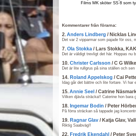
Films MK sköter SS 8 som ty
Kommentarer från förarna:
2.
Anders Lindberg
/ Nicklas Li
Det var 2 vipparmar som pajade för oss, m
7.
Ola Stokka
/ Lars Stokka, KA
Det är väldigt trevligt det här. Hoppas nu ba
10.
Christer Carlsson
/ C G Wilk
Det är lite rullgrus på sina ställen och sen
14.
Roland Appelskog
/ Cai Pett
Idag går det bättre och lite fortare. Vi har
15.
Annie Seel
/ Catrine Näsmar
Vilken djävla sträcka!! Caterine hon bara 
18.
Ingemar Bodin
/ Peter Hörb
På förra sträckan så tappade jag koncentrat
19.
Ragnar Glav
/ Katja Glav, Va
Riktig Saabväg!!
22.
Fredrik Ekendahl
/ Peter Sv