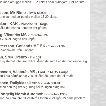
öjda med att ligga mellan 15-20 plats som nybörjare. Det är finta
rsson, Mk Rimo
- BMW 633CSi
ara nöjda med att pendla mellan 15-20 plats.
ckert, KAK
- Porsche 911 Targa
hålla det här så kommer det gå bra.
g, Västerås MS
- Porsche 924
n vi skall nog ta oss uppåt.
ettersson, Gotlands MF BK
- Saab V4 96
ta Saabåkare från Gotland!
an, SMK Örebro
- Fiat 131
systemet inte lirar riktigt. Även de som kan det här känner sig
ansson, Västerås MS
- Ford 15 M RS Coupé
 köra hårnålar när vi skall åka 50 i snitt det blir tufft.
lasén, Rallyklassikerna
- Saab 900 GL
 men sen tog det sig. Idag har vi ingen riktig koll.
 Kongelig Norsk Automobilk
- Volvo 122S
topp. Vi kom inte till Västerås förrän kl 21 igår. Vi hade problem