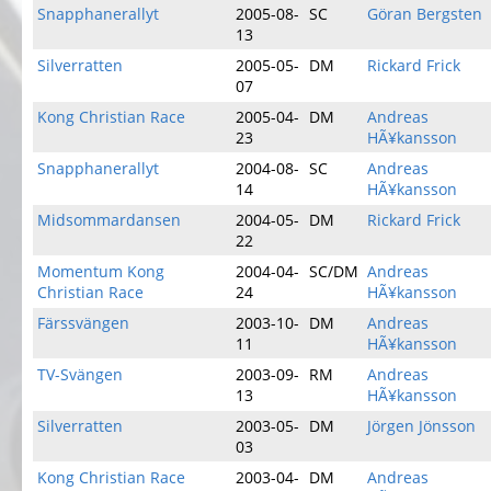
Snapphanerallyt
2005-08-
SC
Göran Bergsten
13
Silverratten
2005-05-
DM
Rickard Frick
07
Kong Christian Race
2005-04-
DM
Andreas
23
HÃ¥kansson
Snapphanerallyt
2004-08-
SC
Andreas
14
HÃ¥kansson
Midsommardansen
2004-05-
DM
Rickard Frick
22
Momentum Kong
2004-04-
SC/DM
Andreas
Christian Race
24
HÃ¥kansson
Färssvängen
2003-10-
DM
Andreas
11
HÃ¥kansson
TV-Svängen
2003-09-
RM
Andreas
13
HÃ¥kansson
Silverratten
2003-05-
DM
Jörgen Jönsson
03
Kong Christian Race
2003-04-
DM
Andreas