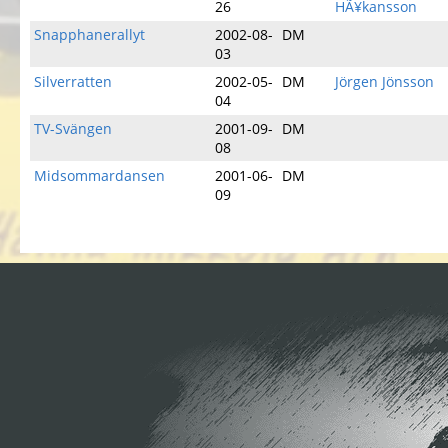
26
HÃ¥kansson
Snapphanerallyt
2002-08-
DM
03
Silverratten
2002-05-
DM
Jörgen Jönsson
04
TV-Svängen
2001-09-
DM
08
Midsommardansen
2001-06-
DM
09