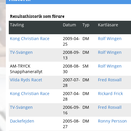
Resultathistorik som förare
Tävling
Datum
Typ
Kartläsare
Kong Christian Race
2009-04-
DM
Rolf Wingen
25
TV-Svängen
2008-09-
DM
Rolf Wingen
13
AM-TRYCK
2008-08-
SM
Rolf Wingen
Snapphanerallyt
30
Vilda Ryds Racet
2007-07-
DM
Fred Rosvall
28
Kong Christian Race
2007-04-
DM
Rickard Frick
28
TV-Svängen
2006-09-
DM
Fred Rosvall
16
Dackefejden
2005-08-
DM
Ronny Persson
27