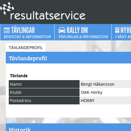
TÄVLINGAR
RALLY DM
NYH
RESULTAT & INFORMATION
TÄVLINGAR & INFORMATION
I VÅRT A
TÄVLANDEPROFIL
Tävlandeprofil
Tävlande
Namn
Bengt Håkansson
Klubb
SMK Hörby
Postadress
HÖRBY
Historik