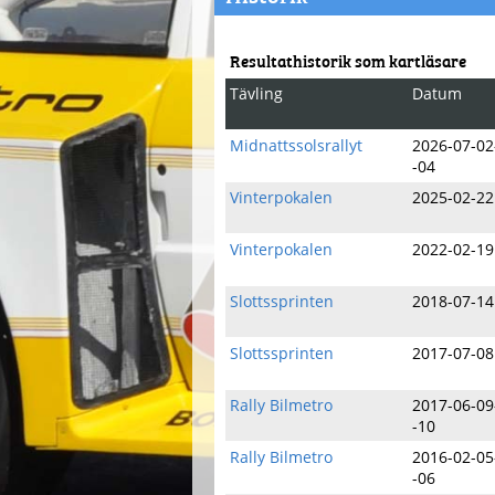
Resultathistorik som kartläsare
Tävling
Datum
Midnattssolsrallyt
2026-07-02
-04
Vinterpokalen
2025-02-22
Vinterpokalen
2022-02-19
Slottssprinten
2018-07-14
Slottssprinten
2017-07-08
Rally Bilmetro
2017-06-09
-10
Rally Bilmetro
2016-02-05
-06