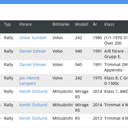
Typ
Förare
Bilmärke
Modell
År
Klass
-
Rally
Oskar Sundell
Volvo
242
1980
(1/1-1970-31
Över 200
Rally
Daniel Edman
Volvo
940
1991
A/B förare -
Grupp E,
Rally
Daniel Edman
Volvo
940
1991
Trimmat 2WD
Appendix
Rally
Jan-Henrik
Volvo
242
1975
Klass 8, C 
Larspers
0-1300c
Rally
Kenth Östlund
Mitsubishi
Mirage
2014
Klass 1, 4W
R5
-
Rally
Kenth Östlund
Mitsubishi
Mirage
2014
Trimmat 4 W
R5
-
Rally
Kenth Östlund
Mitsubishi
R5
2013
Trimmat 4 W