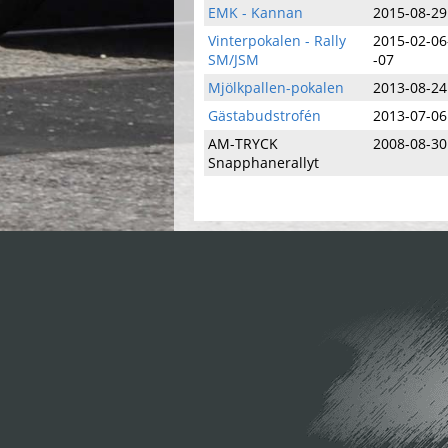
EMK - Kannan
2015-08-29
Vinterpokalen - Rally
2015-02-06
SM/JSM
-07
Mjölkpallen-pokalen
2013-08-24
Gästabudstrofén
2013-07-06
AM-TRYCK
2008-08-30
Snapphanerallyt