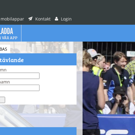
 mobilappar
Kontakt
Login
LADDA
R VÅR APP
BAS
 tävlande
amn
rnamn