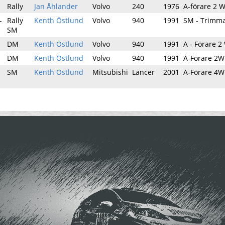
Rally
Jan Åhlander
Volvo
240
1976
A-förare 2 
-
Rally
Kenth Östlund
Volvo
940
1991
SM - Trimm
SM
DM
Kenth Östlund
Volvo
940
1991
A - Förare 
DM
Kenth Östlund
Volvo
940
1991
A-Förare 2
SM
Kenth Östlund
Mitsubishi
Lancer
2001
A-Förare 4