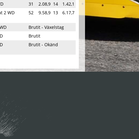
WD
31
2.08,9
14
1.42,1
at 2 WD
52
9.58,9
13
6.17,7
2 WD
Brutit - Växelstag
WD
Brutit
WD
Brutit - Okänd