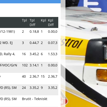
Tpl
Tpl
Kpl
Kpl
Diff
Diff
/12-1981)
2
0.18,8
1
0.00,0
 2 WD. EJ
3
0.44,7
2
0.07,3
, Rally 4,
16
3.45,2
6
1.53,3
GrF/VOC/GrN
102
3.14,1
1
0.00,0
D
40
2.36,7
15
2.36,7
D (R5), SM
24
3.35,2
9
3.35,2
D (R5), SM
Brutit - Tekniskt