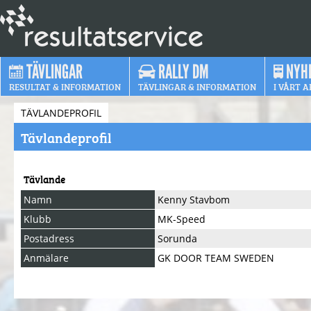
TÄVLINGAR
RALLY DM
NYH
RESULTAT & INFORMATION
TÄVLINGAR & INFORMATION
I VÅRT A
TÄVLANDEPROFIL
Tävlandeprofil
Tävlande
Namn
Kenny Stavbom
Klubb
MK-Speed
Postadress
Sorunda
Anmälare
GK DOOR TEAM SWEDEN