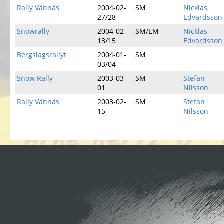
Rally Vännäs
2004-02-
SM
Nicklas
27/28
Edvardsson
Snowrally
2004-02-
SM/EM
Nicklas
13/15
Edvardsson
Bergslagsrallyt
2004-01-
SM
03/04
Snow Rally
2003-03-
SM
Stefan
01
Nilsson
Rally Vännäs
2003-02-
SM
Stefan
15
Nilsson