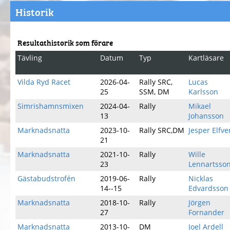
Historik
Resultathistorik som förare
Tävling
Datum
Typ
Kartläsare
Vilda Ryd Racet
2026-04-
Rally SRC,
Lucas
25
SSM, DM
Karlsson
Simrishamnsmixen
2024-04-
Rally
Mikael
13
Johansson
Marknadsnatta
2023-10-
Rally SRC,DM
Jesper Elfve
21
Marknadsnatta
2021-10-
Rally
Wille
23
Lennartsso
Gästabudstrofén
2019-06-
Rally
Nicklas
14--15
Edvardsson
Marknadsnatta
2018-10-
Rally
Jörgen
27
Fornander
Marknadsnatta
2013-10-
DM
Joel Ardell