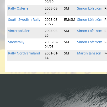
09/10
Rally Österlen
2005-08-
SM
Simon Löfström
R
20
South Swedish Rally
2005-05-
EM/SM
Simon Löfström
R
20/22
Vinterpokalen
2005-02-
SM
Simon Löfström
R
26
SnowRally
2005-02-
SM
Simon Löfström
R
04/05
Rally Nordvärmland
2001-01-
SM
Martin Jansson
P
14