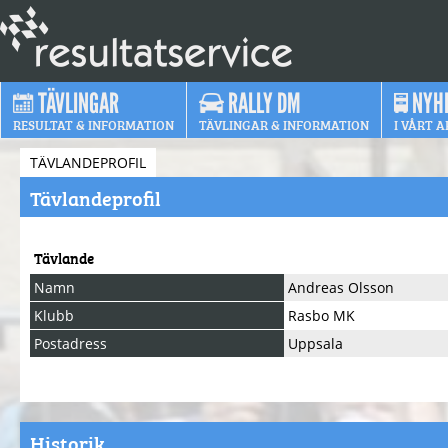
TÄVLINGAR
RALLY DM
NYH
RESULTAT & INFORMATION
TÄVLINGAR & INFORMATION
I VÅRT A
TÄVLANDEPROFIL
Tävlandeprofil
Tävlande
Namn
Andreas Olsson
Klubb
Rasbo MK
Postadress
Uppsala
Historik