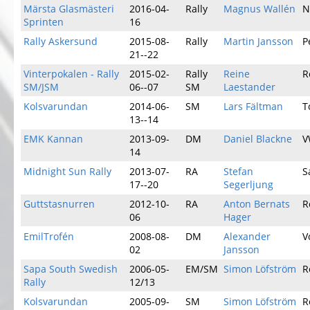
Märsta Glasmästeri
2016-04-
Rally
Magnus Wallén
N
Sprinten
16
Rally Askersund
2015-08-
Rally
Martin Jansson
P
21--22
Vinterpokalen - Rally
2015-02-
Rally
Reine
R
SM/JSM
06--07
SM
Laestander
Kolsvarundan
2014-06-
SM
Lars Fältman
T
13--14
EMK Kannan
2013-09-
DM
Daniel Blackne
V
14
Midnight Sun Rally
2013-07-
RA
Stefan
S
17--20
Segerljung
Guttstasnurren
2012-10-
RA
Anton Bernats
R
06
Hager
EmilTrofén
2008-08-
DM
Alexander
V
02
Jansson
Sapa South Swedish
2006-05-
EM/SM
Simon Löfström
R
Rally
12/13
Kolsvarundan
2005-09-
SM
Simon Löfström
R