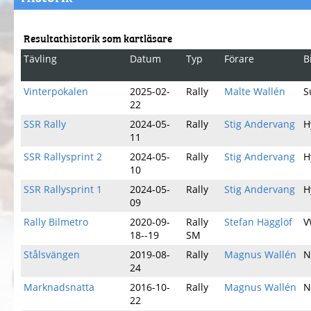
Resultathistorik som kartläsare
Tävling
Datum
Typ
Förare
B
Vinterpokalen
2025-02-
Rally
Malte Wallén
S
22
SSR Rally
2024-05-
Rally
Stig Andervang
H
11
SSR Rallysprint 2
2024-05-
Rally
Stig Andervang
H
10
SSR Rallysprint 1
2024-05-
Rally
Stig Andervang
H
09
Rally Bilmetro
2020-09-
Rally
Stefan Hägglöf
V
18--19
SM
Stålsvängen
2019-08-
Rally
Magnus Wallén
N
24
Marknadsnatta
2016-10-
Rally
Magnus Wallén
N
22