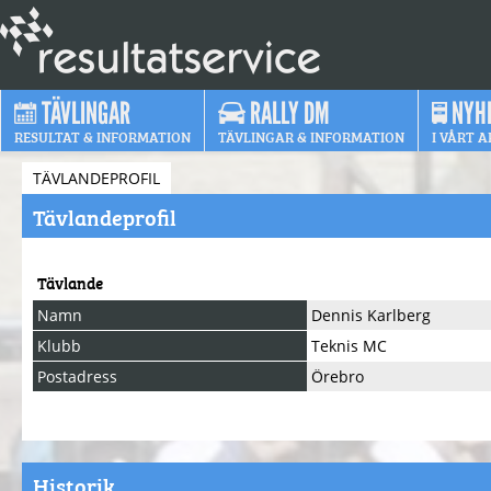
TÄVLINGAR
RALLY DM
NYH
RESULTAT & INFORMATION
TÄVLINGAR & INFORMATION
I VÅRT A
TÄVLANDEPROFIL
Tävlandeprofil
Tävlande
Namn
Dennis Karlberg
Klubb
Teknis MC
Postadress
Örebro
Historik