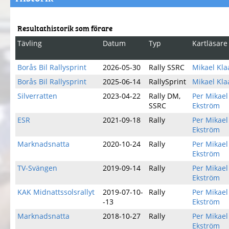
Resultathistorik som förare
Tävling
Datum
Typ
Kartläsare
Borås Bil Rallysprint
2026-05-30
Rally SSRC
Mikael Kla
Borås Bil Rallysprint
2025-06-14
RallySprint
Mikael Kla
Silverratten
2023-04-22
Rally DM,
Per Mikael
SSRC
Ekström
ESR
2021-09-18
Rally
Per Mikael
Ekström
Marknadsnatta
2020-10-24
Rally
Per Mikael
Ekström
TV-Svängen
2019-09-14
Rally
Per Mikael
Ekström
KAK Midnattssolsrallyt
2019-07-10-
Rally
Per Mikael
-13
Ekström
Marknadsnatta
2018-10-27
Rally
Per Mikael
Ekström