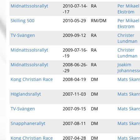
Midnattssolsrallyt
2010-07-14-
RA
Per Mikael
-17
Ekström
Skilling 500
2010-05-29
RM/DM
Per Mikael
Ekström
TV-Svängen
2009-09-12
RA
Christer
Lundman
Midnattssolsrallyt
2009-07-16-
RA
Christer
-19
Lundman
Midnattssolsrallyt
2008-06-26-
RA
Joakim
-29
Johanness
Kong Christian Race
2008-04-19
DM
Mats Skan
Höglandsrallyt
2007-11-03
DM
Mats Skan
TV-Svängen
2007-09-15
DM
Mats Skan
Snapphanerallyt
2007-08-11
DM
Mats Skan
Kong Christian Race
2007-04-28
DM
Mats Skan