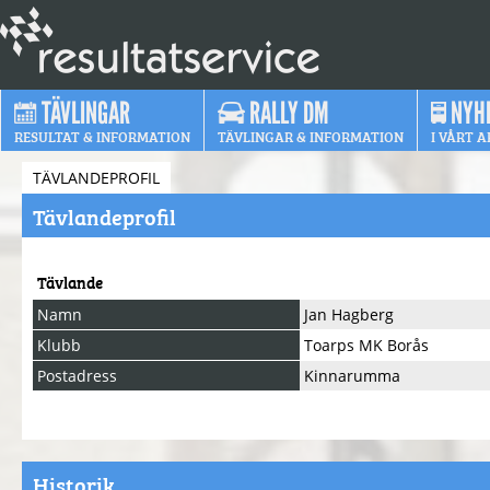
TÄVLINGAR
RALLY DM
NYH
RESULTAT & INFORMATION
TÄVLINGAR & INFORMATION
I VÅRT A
TÄVLANDEPROFIL
Tävlandeprofil
Tävlande
Namn
Jan Hagberg
Klubb
Toarps MK Borås
Postadress
Kinnarumma
Historik