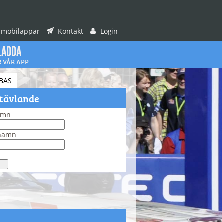
 mobilappar
Kontakt
Login
LADDA
R VÅR APP
BAS
 tävlande
amn
rnamn