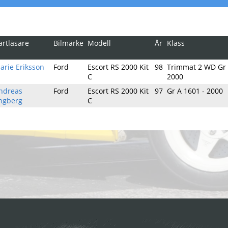
artläsare
Bilmärke
Modell
År
Klass
arie Eriksson
Ford
Escort RS 2000 Kit
98
Trimmat 2 WD Gr 
C
2000
ndreas
Ford
Escort RS 2000 Kit
97
Gr A 1601 - 2000
ngberg
C