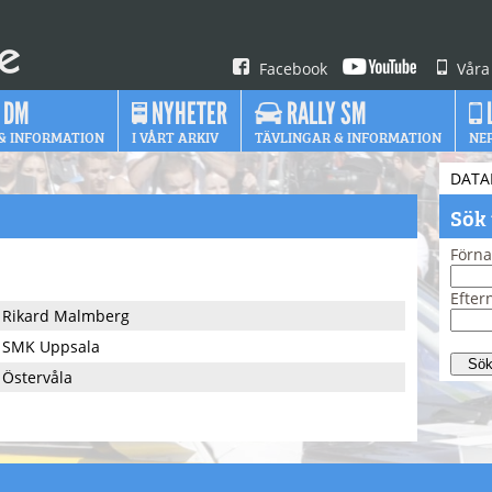
Facebook
Våra
 DM
NYHETER
RALLY SM
& INFORMATION
I VÅRT ARKIV
TÄVLINGAR & INFORMATION
NE
DATA
Sök
Förn
Efte
Rikard Malmberg
SMK Uppsala
Östervåla