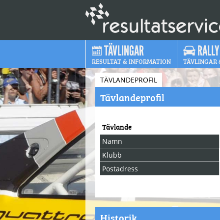
TÄVLINGAR
RALLY
RESULTAT & INFORMATION
TÄVLINGAR 
TÄVLANDEPROFIL
Tävlandeprofil
Tävlande
Namn
Klubb
Postadress
Historik