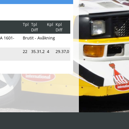
Tpl
Tpl
Kpl
Kpl
Diff
Diff
A 1601-
Brutit - Avåkning
22
35.31,2
4
29.37,0