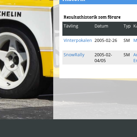
Resultathistorik som förare
Tävling
Datum
Typ
K
Vinterpokalen
2005-02-26
SM
M
SnowRally
2005-02-
SM
A
04/05
E