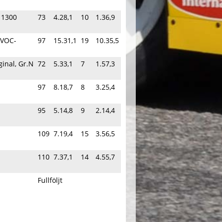
, 1300
73
4.28,1
10
1.36,9
 VOC-
97
15.31,1
19
10.35,5
ginal, Gr.N
72
5.33,1
7
1.57,3
97
8.18,7
8
3.25,4
95
5.14,8
9
2.14,4
109
7.19,4
15
3.56,5
110
7.37,1
14
4.55,7
Fullföljt