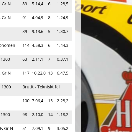
, Gr N
89
5.14,4
6
1.28,5
, Gr N
91
4.04,9
8
1.24,9
89
9.13,6
5
1.30,7
konomen
114
4.58,3
6
1.44,3
, 1300
63
2.11,1
7
0.37,1
, Gr N
117
10.22,0
13
6.47,5
, 1300
Brutit - Tekniskt fel
100
7.06,4
13
2.28,2
, 1300
98
2.10,0
14
1.18,2
F, Gr N
51
7.09,1
9
3.05,2