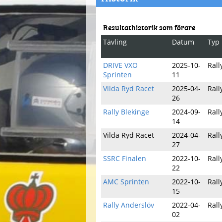
Resultathistorik som förare
Tävling
Datum
Typ
DRIVE VXO
2025-10-
Rall
Sprinten
11
Vilda Ryd Racet
2025-04-
Rall
26
Rally Blekinge
2024-09-
Rall
14
Vilda Ryd Racet
2024-04-
Rall
27
SSRC Finalen
2022-10-
Rall
22
AMC Sprinten
2022-10-
Rall
15
Rally Anderslöv
2022-04-
Rall
02