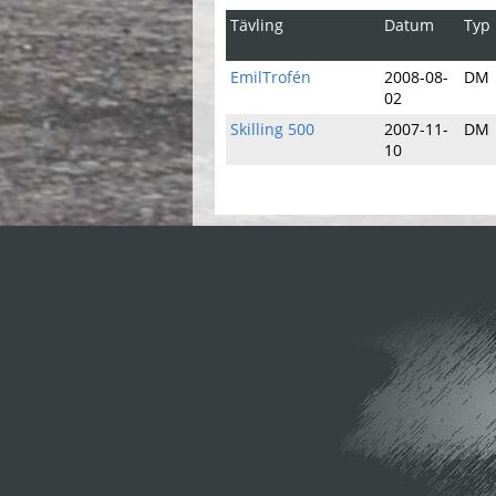
Tävling
Datum
Typ
EmilTrofén
2008-08-
DM
02
Skilling 500
2007-11-
DM
10