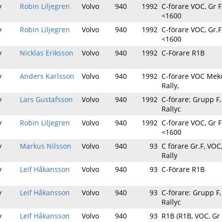
y
Robin Liljegren
Volvo
940
1992
C-förare VOC, Gr F
<1600
y
Robin Liljegren
Volvo
940
1992
C-förare VOC, Gr.F
<1600
y
Nicklas Eriksson
Volvo
940
1992
C-Förare R1B
y
Anders Karlsson
Volvo
940
1992
C-förare VOC Me
Rally,
y
Lars Gustafsson
Volvo
940
1992
C-förare: Grupp F
Rallyc
y
Robin Liljegren
Volvo
940
1992
C-förare VOC, Gr F
<1600
y
Markus Nilsson
Volvo
940
93
C förare Gr.F, VOC
Rally
y
Leif Håkansson
Volvo
940
93
C-Förare R1B
y
Leif Håkansson
Volvo
940
93
C-förare: Grupp F
Rallyc
y
Leif Håkansson
Volvo
940
93
R1B (R1B, VOC, Gr 