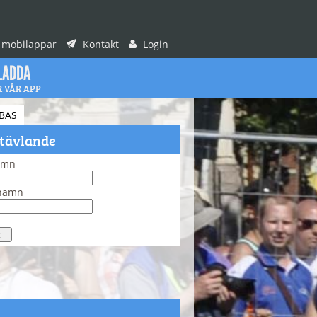
 mobilappar
Kontakt
Login
LADDA
R VÅR APP
BAS
 tävlande
amn
rnamn