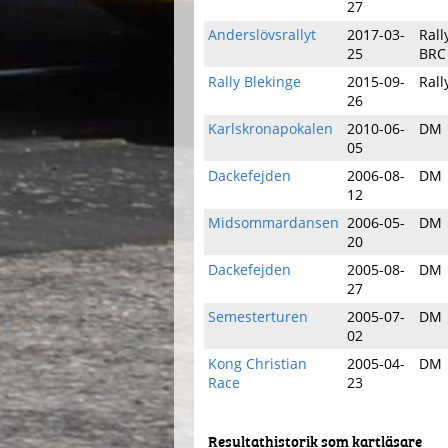
27
Anderslövsrallyt
2017-03-
Rall
25
BRC
Rally Blekinge
2015-09-
Rall
26
Karlskronapokalen
2010-06-
DM
05
Dackefejden
2006-08-
DM
12
Midsommardansen
2006-05-
DM
20
Dackefejden
2005-08-
DM
27
Semesterturen
2005-07-
DM
02
Kong Christian
2005-04-
DM
Race
23
Resultathistorik som kartläsare