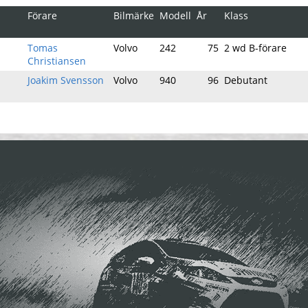
Förare
Bilmärke
Modell
År
Klass
Tomas
Volvo
242
75
2 wd B-förare
Christiansen
Joakim Svensson
Volvo
940
96
Debutant