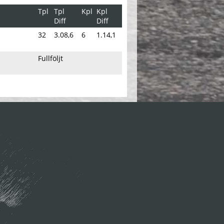
Tpl
Tpl
Kpl
Kpl
Diff
Diff
32
3.08,6
6
1.14,1
Fullföljt