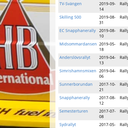
TV-Svängen
2019-09-
Rall
14
Skilling 500
2019-08-
Rall
31
EC Snapphanerally
2019-08-
Rall
10
Midsommardansen
2019-05-
Rall
18
Anderslövsrallyt
2019-04-
Rall
13
Simrishamnsmixen
2019-04-
Rall
06
Sunnerborundan
2017-10-
Rall
21
Snapphanerally
2017-08-
Rall
12
Semesterturen
2017-07-
Rall
08
Sydrallyt
2017-05-
Rall