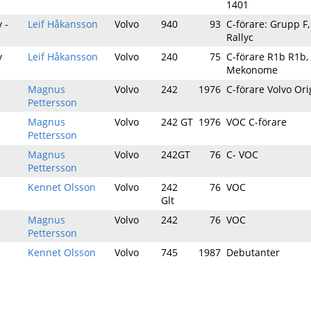
1401
y -
Leif Håkansson
Volvo
940
93
C-förare: Grupp F
Rallyc
y
Leif Håkansson
Volvo
240
75
C-förare R1b R1b,
Mekonome
Magnus
Volvo
242
1976
C-förare Volvo Ori
Pettersson
Magnus
Volvo
242 GT
1976
VOC C-förare
Pettersson
Magnus
Volvo
242GT
76
C- VOC
Pettersson
Kennet Olsson
Volvo
242
76
VOC
Glt
Magnus
Volvo
242
76
VOC
Pettersson
Kennet Olsson
Volvo
745
1987
Debutanter