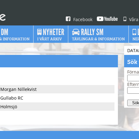
Facebook
Våra
 DM
NYHETER
RALLY SM
& INFORMATION
I VÅRT ARKIV
TÄVLINGAR & INFORMATION
NE
DATA
Sök
Förn
Efte
Morgan Nillekvist
Gullabo RC
Holmsjö