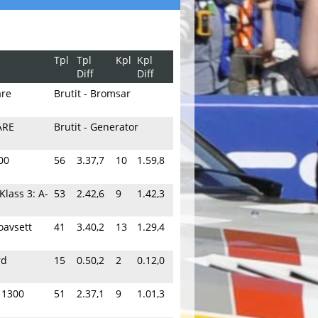
Tpl
Tpl
Kpl
Kpl
Diff
Diff
are
Brutit - Bromsar
ARE
Brutit - Generator
00
56
3.37,7
10
1.59,8
Klass 3: A-
53
2.42,6
9
1.42,3
oavsett
41
3.40,2
13
1.29,4
rd
15
0.50,2
2
0.12,0
, 1300
51
2.37,1
9
1.01,3