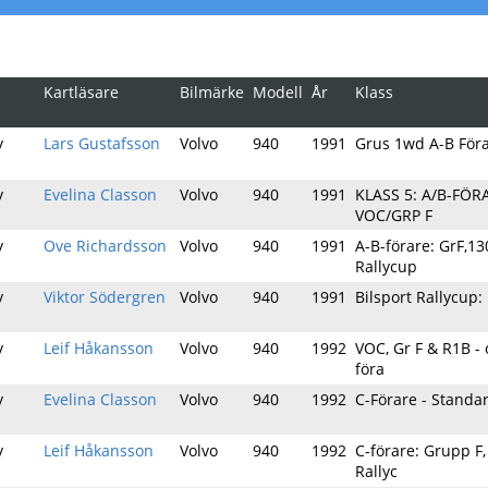
Kartläsare
Bilmärke
Modell
År
Klass
y
Lars Gustafsson
Volvo
940
1991
Grus 1wd A-B För
y
Evelina Classon
Volvo
940
1991
KLASS 5: A/B-FÖR
VOC/GRP F
y
Ove Richardsson
Volvo
940
1991
A-B-förare: GrF,13
Rallycup
y
Viktor Södergren
Volvo
940
1991
Bilsport Rallycup: 
y
Leif Håkansson
Volvo
940
1992
VOC, Gr F & R1B - 
föra
y
Evelina Classon
Volvo
940
1992
C-Förare - Standa
y
Leif Håkansson
Volvo
940
1992
C-förare: Grupp F
Rallyc