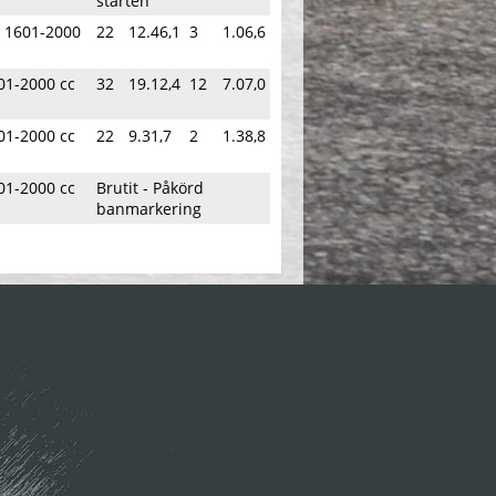
starten
 1601-2000
22
12.46,1
3
1.06,6
01-2000 cc
32
19.12,4
12
7.07,0
01-2000 cc
22
9.31,7
2
1.38,8
01-2000 cc
Brutit - Påkörd
banmarkering