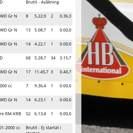
WD
Brutit - Avåkning
 WD Gr N
8
5.22,9
2
0.36,3
 WD Gr N
13
5.08,7
1
0.00,0
 WD Gr N
14
4.22,1
1
0.00,0
WD
68
5.28,7
34
3.15,7
 WD Gr N
17
11.45,7
3
0.40,7
000 cc
7
9.36,4
1
0.00,0
 WD Gr N
14
6.23,1
1
0.00,0
rare RM-KRB
52
6.13,4
1
0.00,0
01-2000 cc
Brutit - Ej startat i