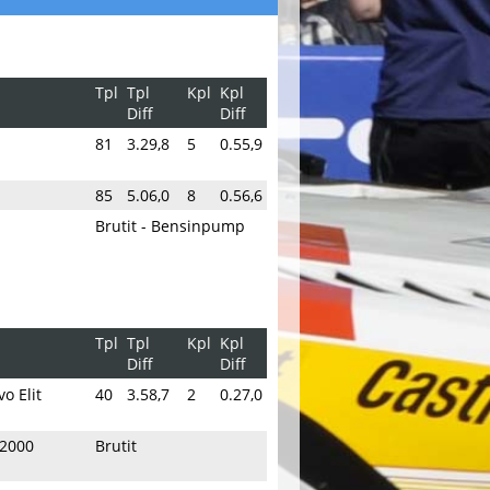
Tpl
Tpl
Kpl
Kpl
Diff
Diff
81
3.29,8
5
0.55,9
85
5.06,0
8
0.56,6
Brutit - Bensinpump
Tpl
Tpl
Kpl
Kpl
Diff
Diff
vo Elit
40
3.58,7
2
0.27,0
 2000
Brutit