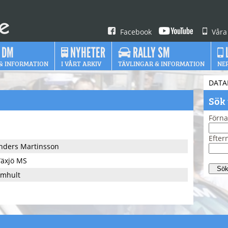
Facebook
Våra
 DM
NYHETER
RALLY SM
& INFORMATION
I VÅRT ARKIV
TÄVLINGAR & INFORMATION
NE
DATA
Sök
Förn
Efte
nders Martinsson
äxjö MS
lmhult