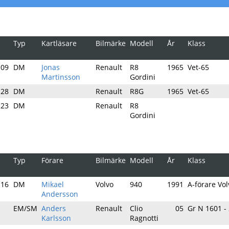
Typ
Kartläsare
Bilmärke
Modell
År
Klass
-09
DM
Jonas
Renault
R8
1965
Vet-65
Martinsson
Gordini
-28
DM
Renault
R8G
1965
Vet-65
-23
DM
Renault
R8
Gordini
Typ
Förare
Bilmärke
Modell
År
Klass
-16
DM
Mikael
Volvo
940
1991
A-förare Vol
Andersson
-
EM/SM
Anders
Renault
Clio
05
Gr N 1601 -
Karlsson
Ragnotti