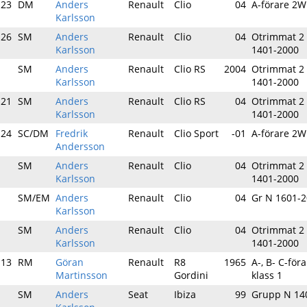
-23
DM
Anders
Renault
Clio
04
A-förare 2
Karlsson
-26
SM
Anders
Renault
Clio
04
Otrimmat 2
Karlsson
1401-2000
-
SM
Anders
Renault
Clio RS
2004
Otrimmat 2
Karlsson
1401-2000
-21
SM
Anders
Renault
Clio RS
04
Otrimmat 2
Karlsson
1401-2000
-24
SC/DM
Fredrik
Renault
Clio Sport
-01
A-förare 2
Andersson
-
SM
Anders
Renault
Clio
04
Otrimmat 2
Karlsson
1401-2000
-
SM/EM
Anders
Renault
Clio
04
Gr N 1601-2
Karlsson
-
SM
Anders
Renault
Clio
04
Otrimmat 2
Karlsson
1401-2000
-13
RM
Göran
Renault
R8
1965
A-, B- C-fö
Martinsson
Gordini
klass 1
-
SM
Anders
Seat
Ibiza
99
Grupp N 14