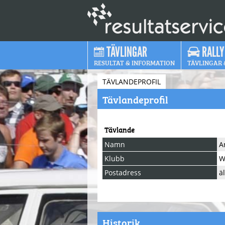
TÄVLINGAR
RALLY
RESULTAT & INFORMATION
TÄVLINGAR 
TÄVLANDEPROFIL
Tävlandeprofil
Tävlande
Namn
A
Klubb
W
Postadress
ä
Historik