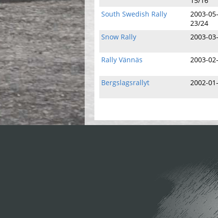
15/16
South Swedish Rally
2003-05
23/24
Snow Rally
2003-03
Rally Vännäs
2003-02
Bergslagsrallyt
2002-01