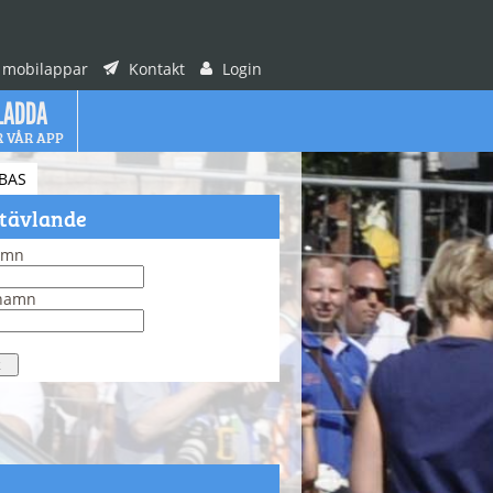
 mobilappar
Kontakt
Login
LADDA
R VÅR APP
BAS
 tävlande
amn
rnamn