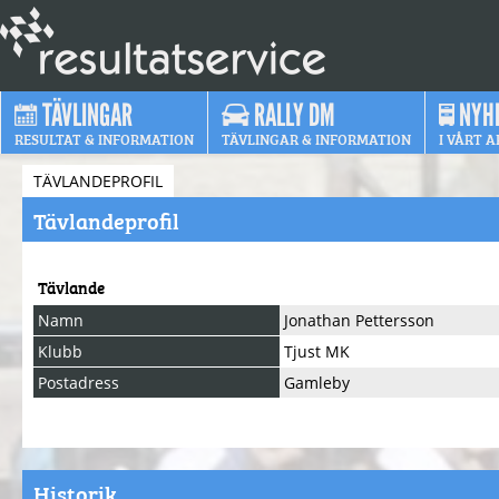
TÄVLINGAR
RALLY DM
NYH
RESULTAT & INFORMATION
TÄVLINGAR & INFORMATION
I VÅRT A
TÄVLANDEPROFIL
Tävlandeprofil
Tävlande
Namn
Jonathan Pettersson
Klubb
Tjust MK
Postadress
Gamleby
Historik