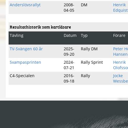
Anderslövsrallyt
2008-
DM
Henrik
04-05
Edquist
Resultathistorik som kartläsare
Tävling
Datum
Typ
Förare
TV-Svängen 60 år
2025-
Rally DM
Peter H
09-20
Hansen
Svampasprinten
2024-
Rally Sprint
Henrik
07-21
Olofsso
C4-Specialen
2016-
Rally
Jocke
09-18
Wessbe