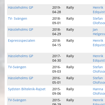
Hässleholms GP
2019-
Rally
Henrik
04-28
Edquist
TV- Svängen
2018-
Rally
Stefan
09-01
Olofsso
Hässleholms GP
2018-
Rally
Jan
04-29
Helges
Expressspecialen
2018-
Rally
Henrik
04-15
Edquist
Hässleholms GP
2017-
Rally
Henrik
04-30
Edquist
TV-Svängen
2016-
Rally
Stefan
09-03
Olofsso
Hässleholms GP
2016-
Rally
Stefan
05-01
Olofsso
Sydsten Bilteknik-Rajset
2015-
Rally
Hanna
09-06
Olofsso
TV-Svängen
2015-
Rally
Henrik
08-29
Edquist