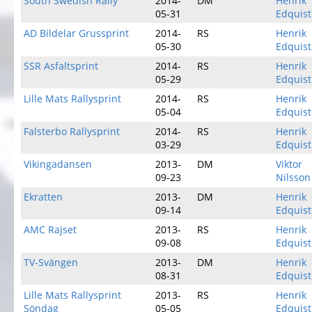
South Swedish Rally
2014-
DM
Henrik
05-31
Edquist
AD Bildelar Grussprint
2014-
RS
Henrik
05-30
Edquist
SSR Asfaltsprint
2014-
RS
Henrik
05-29
Edquist
Lille Mats Rallysprint
2014-
RS
Henrik
05-04
Edquist
Falsterbo Rallysprint
2014-
RS
Henrik
03-29
Edquist
Vikingadansen
2013-
DM
Viktor
09-23
Nilsson
Ekratten
2013-
DM
Henrik
09-14
Edquist
AMC Rajset
2013-
RS
Henrik
09-08
Edquist
TV-Svängen
2013-
DM
Henrik
08-31
Edquist
Lille Mats Rallysprint
2013-
RS
Henrik
Söndag
05-05
Edquist