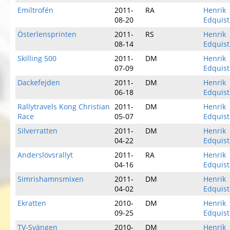
Emiltrofén
2011-
RA
Henrik
08-20
Edquist
Österlensprinten
2011-
RS
Henrik
08-14
Edquist
Skilling 500
2011-
DM
Henrik
07-09
Edquist
Dackefejden
2011-
DM
Henrik
06-18
Edquist
Rallytravels Kong Christian
2011-
DM
Henrik
Race
05-07
Edquist
Silverratten
2011-
DM
Henrik
04-22
Edquist
Anderslövsrallyt
2011-
RA
Henrik
04-16
Edquist
Simrishamnsmixen
2011-
DM
Henrik
04-02
Edquist
Ekratten
2010-
DM
Henrik
09-25
Edquist
TV-Svängen
2010-
DM
Henrik