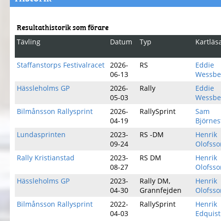
Resultathistorik som förare
Tävling
Datum
Typ
Kartläs
Staffanstorps Festivalracet
2026-
RS
Eddie
06-13
Wessbe
Hässleholms GP
2026-
Rally
Eddie
05-03
Wessbe
Bilmånsson Rallysprint
2026-
RallySprint
Sam
04-19
Björnes
Lundasprinten
2023-
RS -DM
Henrik
09-24
Olofsso
Rally Kristianstad
2023-
RS DM
Henrik
08-27
Olofsso
Hässleholms GP
2023-
Rally DM,
Henrik
04-30
Grannfejden
Olofsso
Bilmånsson Rallysprint
2022-
RallySprint
Henrik
04-03
Edquist