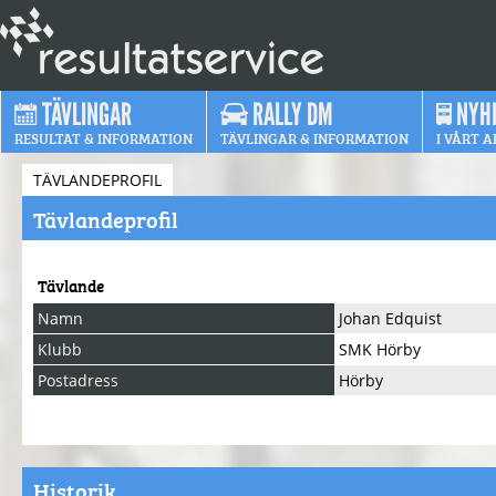
TÄVLINGAR
RALLY DM
NYH
RESULTAT & INFORMATION
TÄVLINGAR & INFORMATION
I VÅRT A
TÄVLANDEPROFIL
Tävlandeprofil
Tävlande
Namn
Johan Edquist
Klubb
SMK Hörby
Postadress
Hörby
Historik