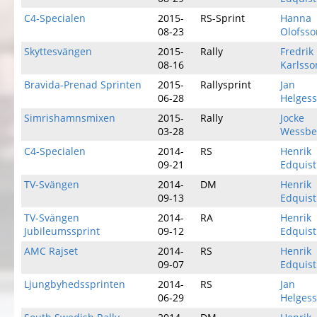
C4-Specialen
2015-
RS-Sprint
Hanna
08-23
Olofsso
Skyttesvängen
2015-
Rally
Fredrik
08-16
Karlsso
Bravida-Prenad Sprinten
2015-
Rallysprint
Jan
06-28
Helges
Simrishamnsmixen
2015-
Rally
Jocke
03-28
Wessbe
C4-Specialen
2014-
RS
Henrik
09-21
Edquist
TV-Svängen
2014-
DM
Henrik
09-13
Edquist
TV-Svängen
2014-
RA
Henrik
Jubileumssprint
09-12
Edquist
AMC Rajset
2014-
RS
Henrik
09-07
Edquist
Ljungbyhedssprinten
2014-
RS
Jan
06-29
Helges