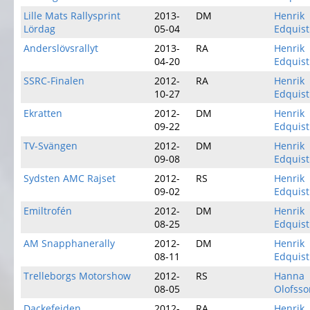
Lille Mats Rallysprint
2013-
DM
Henrik
Lördag
05-04
Edquist
Anderslövsrallyt
2013-
RA
Henrik
04-20
Edquist
SSRC-Finalen
2012-
RA
Henrik
10-27
Edquist
Ekratten
2012-
DM
Henrik
09-22
Edquist
TV-Svängen
2012-
DM
Henrik
09-08
Edquist
Sydsten AMC Rajset
2012-
RS
Henrik
09-02
Edquist
Emiltrofén
2012-
DM
Henrik
08-25
Edquist
AM Snapphanerally
2012-
DM
Henrik
08-11
Edquist
Trelleborgs Motorshow
2012-
RS
Hanna
08-05
Olofsso
Dackefejden
2012-
RA
Henrik