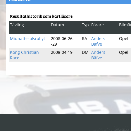
Resultathistorik som kartläsare
Tävling
Datum
Typ
Förare
Bilmä
Midnattssolsrallyt
2008-06-26-
RA
Anders
Opel
-29
Bäfve
Kong Christian
2008-04-19
DM
Anders
Opel
Race
Bäfve