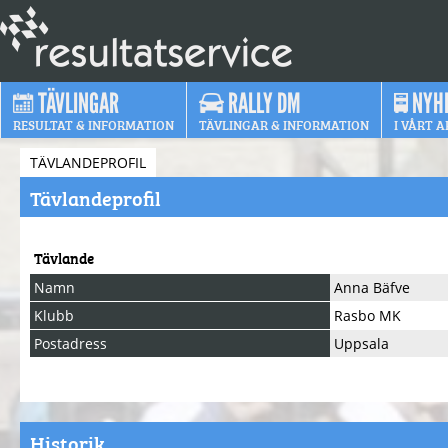
TÄVLINGAR
RALLY DM
NYH
RESULTAT & INFORMATION
TÄVLINGAR & INFORMATION
I VÅRT A
TÄVLANDEPROFIL
Tävlandeprofil
Tävlande
Namn
Anna Bäfve
Klubb
Rasbo MK
Postadress
Uppsala
Historik