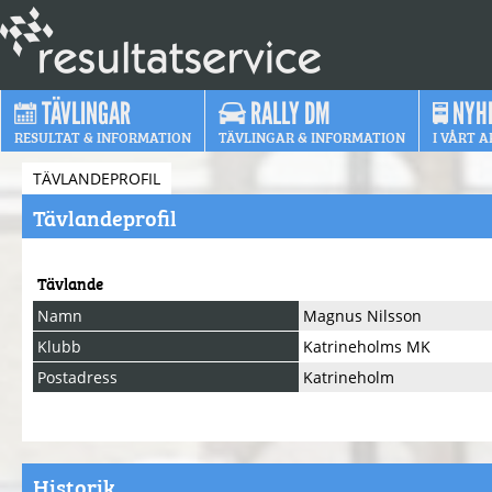
TÄVLINGAR
RALLY DM
NYH
RESULTAT & INFORMATION
TÄVLINGAR & INFORMATION
I VÅRT A
TÄVLANDEPROFIL
Tävlandeprofil
Tävlande
Namn
Magnus Nilsson
Klubb
Katrineholms MK
Postadress
Katrineholm
Historik