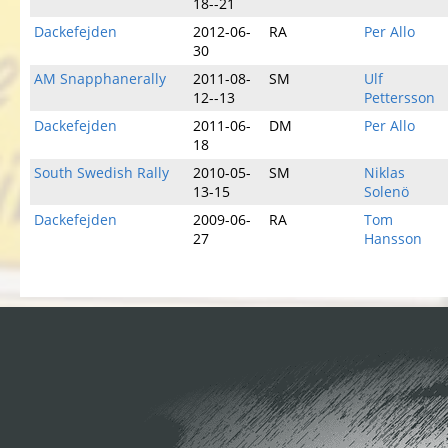
18--21
Dackefejden
2012-06-
RA
Per Allo
30
AM Snapphanerally
2011-08-
SM
Ulf
12--13
Pettersson
Dackefejden
2011-06-
DM
Per Allo
18
South Swedish Rally
2010-05-
SM
Niklas
13-15
Solenö
Dackefejden
2009-06-
RA
Tom
27
Hansson