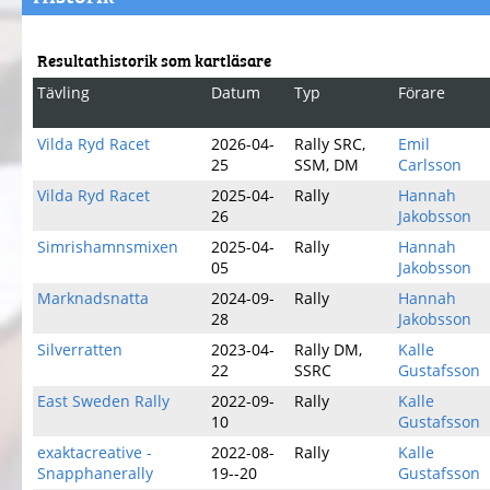
Resultathistorik som kartläsare
Tävling
Datum
Typ
Förare
Vilda Ryd Racet
2026-04-
Rally SRC,
Emil
25
SSM, DM
Carlsson
Vilda Ryd Racet
2025-04-
Rally
Hannah
26
Jakobsson
Simrishamnsmixen
2025-04-
Rally
Hannah
05
Jakobsson
Marknadsnatta
2024-09-
Rally
Hannah
28
Jakobsson
Silverratten
2023-04-
Rally DM,
Kalle
22
SSRC
Gustafsson
East Sweden Rally
2022-09-
Rally
Kalle
10
Gustafsson
exaktacreative -
2022-08-
Rally
Kalle
Snapphanerally
19--20
Gustafsson