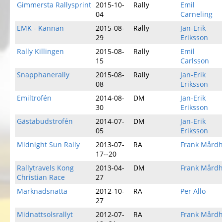
Gimmersta Rallysprint
2015-10-
Rally
Emil
04
Carneling
EMK - Kannan
2015-08-
Rally
Jan-Erik
29
Eriksson
Rally Killingen
2015-08-
Rally
Emil
15
Carlsson
Snapphanerally
2015-08-
Rally
Jan-Erik
08
Eriksson
Emiltrofén
2014-08-
DM
Jan-Erik
30
Eriksson
Gästabudstrofén
2014-07-
DM
Jan-Erik
05
Eriksson
Midnight Sun Rally
2013-07-
RA
Frank Mård
17--20
Rallytravels Kong
2013-04-
DM
Frank Mård
Christian Race
27
Marknadsnatta
2012-10-
RA
Per Allo
27
Midnattsolsrallyt
2012-07-
RA
Frank Mård