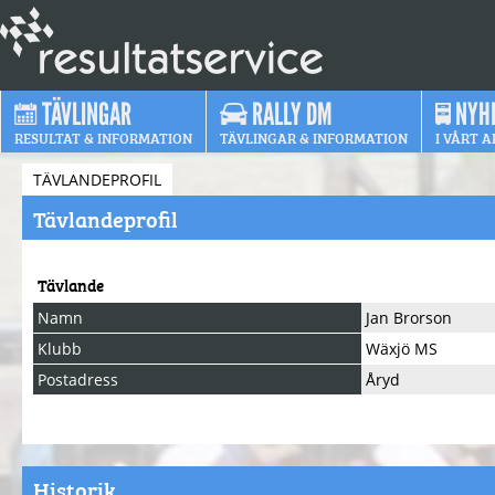
TÄVLINGAR
RALLY DM
NYH
RESULTAT & INFORMATION
TÄVLINGAR & INFORMATION
I VÅRT A
TÄVLANDEPROFIL
Tävlandeprofil
Tävlande
Namn
Jan Brorson
Klubb
Wäxjö MS
Postadress
Åryd
Historik