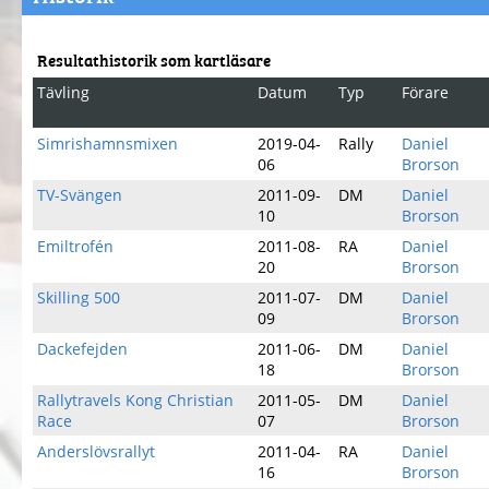
Resultathistorik som kartläsare
Tävling
Datum
Typ
Förare
Simrishamnsmixen
2019-04-
Rally
Daniel
06
Brorson
TV-Svängen
2011-09-
DM
Daniel
10
Brorson
Emiltrofén
2011-08-
RA
Daniel
20
Brorson
Skilling 500
2011-07-
DM
Daniel
09
Brorson
Dackefejden
2011-06-
DM
Daniel
18
Brorson
Rallytravels Kong Christian
2011-05-
DM
Daniel
Race
07
Brorson
Anderslövsrallyt
2011-04-
RA
Daniel
16
Brorson