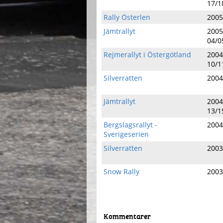
17/1
Rally Österlen
2005
Jämtrallyt
2005
04/0
Rejmerallyt i Östergötland
2004
10/1
Silverratten
2004
Jämtrallyt
2004
13/1
Bergslagsrallyt -
2004
Sverigeserien
Silverratten
2003
Snow Rally
2003
Kommentarer