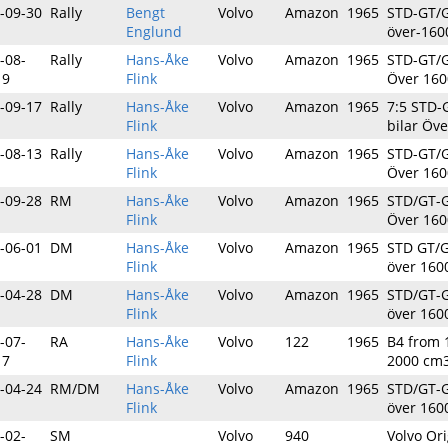
-09-30
Rally
Bengt
Volvo
Amazon
1965
STD-GT/G
Englund
över-160
-08-
Rally
Hans-Åke
Volvo
Amazon
1965
STD-GT/G
19
Flink
Över 160
-09-17
Rally
Hans-Åke
Volvo
Amazon
1965
7:5 STD-
Flink
bilar Öve
-08-13
Rally
Hans-Åke
Volvo
Amazon
1965
STD-GT/G
Flink
Över 160
-09-28
RM
Hans-Åke
Volvo
Amazon
1965
STD/GT-G
Flink
Över 160
-06-01
DM
Hans-Åke
Volvo
Amazon
1965
STD GT/G
Flink
över 160
-04-28
DM
Hans-Åke
Volvo
Amazon
1965
STD/GT-G
Flink
över 160
-07-
RA
Hans-Åke
Volvo
122
1965
B4 from 
17
Flink
2000 cm
-04-24
RM/DM
Hans-Åke
Volvo
Amazon
1965
STD/GT-G
Flink
över 160
-02-
SM
Volvo
940
Volvo Ori