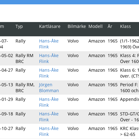
um
Typ
Kartläsare
Bilmärke
Modell
År
Klass
-07-
Rally
Hans-Åke
Volvo
Amazon
1965
(1/1-196
04
Flink
1969) Öv
-05-02
Rally RM
Hans-Åke
Volvo
Amazon
1965
Klass 4: 
BRC
Flink
Över 160
-04-27
Rally
Hans-Åke
Volvo
Amazon
1965
Klass 6: 
Flink
över. (CT
-05-13
Rally RM,
Jörgen
Volvo
Amazon
1965
Period F:
BRC
Blomman
1600 och
-01-29
Rally
Hans-Åke
Volvo
Amazon
1965
Appendix
Flink
-09-18
Rally
Hans-Åke
Volvo
Amazon
1965
STD-GT/G
Flink
Över - 1
-10-27
Rally
Hans-Åke
Volvo
Amazon
1965
KRC Klas
Flink
> 62-65