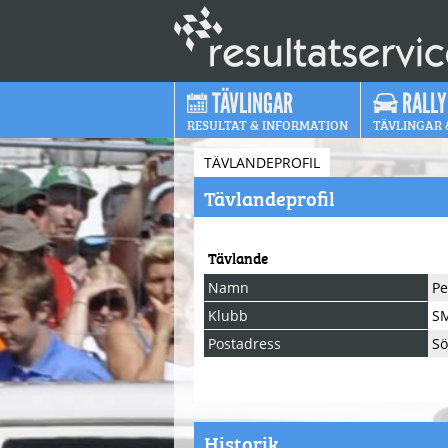
TÄVLINGAR
RALLY
RESULTAT & INFORMATION
TÄVLINGAR 
TÄVLANDEPROFIL
Tävlandeprofil
Tävlande
Namn
Pe
Klubb
S
Postadress
Sö
Historik