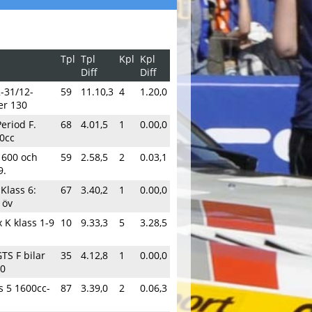
Tpl
Tpl
Kpl
Kpl
Diff
Diff
2-31/12-
59
11.10,3
4
1.20,0
er 130
Period F.
68
4.01,5
1
0.00,0
0cc
1600 och
59
2.58,5
2
0.03,1
9.
 Klass 6:
67
3.40,2
1
0.00,0
 öv
 K klass 1-9
10
9.33,3
5
3.28,5
TS F bilar
35
4.12,8
1
0.00,0
60
s 5 1600cc-
87
3.39,0
2
0.06,3