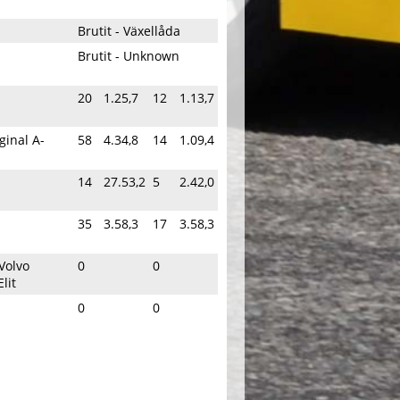
Brutit - Växellåda
Brutit - Unknown
20
1.25,7
12
1.13,7
ginal A-
58
4.34,8
14
1.09,4
14
27.53,2
5
2.42,0
35
3.58,3
17
3.58,3
Volvo
0
0
lit
0
0