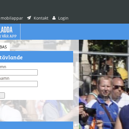
 mobilappar
Kontakt
Login
LADDA
R VÅR APP
BAS
 tävlande
amn
rnamn