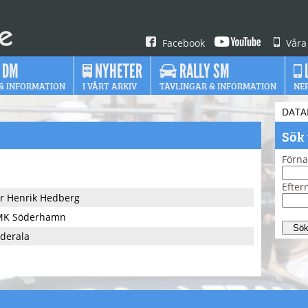
Facebook
Våra
 DM
NYHETER
RALLY SM
& INFORMATION
I VÅRT ARKIV
TÄVLINGAR & INFORMATION
NE
DATA
Sök
Förn
Efte
r Henrik Hedberg
MK Söderhamn
derala