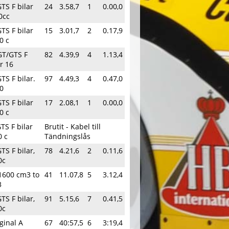
TS F bilar
24
3.58,7
1
0.00,0
0cc
TS F bilar
15
3.01,7
2
0.17,9
0 c
GT/GTS F
82
4.39,9
4
1.13,4
r 16
TS F bilar.
97
4.49,3
4
0.47,0
0
TS F bilar
17
2.08,1
1
0.00,0
0 c
TS F bilar
Brutit - Kabel till
0 c
Tändningslås
TS F bilar,
78
4.21,6
2
0.11,6
0c
1600 cm3 to
41
11.07,8
5
3.12,4
3
TS F bilar,
91
5.15,6
7
0.41,5
0c
ginal A
67
40:57,5
6
3:19,4