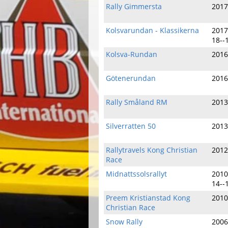
Rally Gimmersta
2017
Kolsvarundan - Klassikerna
2017
18--
Kolsva-Rundan
2016
Götenerundan
2016
Rally Småland RM
2013
Silverratten 50
2013
Rallytravels Kong Christian
2012
Race
Midnattssolsrallyt
2010
14--
Preem Kristianstad Kong
2010
Christian Race
Snow Rally
2006