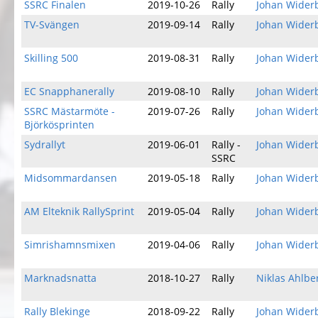
SSRC Finalen
2019-10-26
Rally
Johan Wider
TV-Svängen
2019-09-14
Rally
Johan Wider
Skilling 500
2019-08-31
Rally
Johan Wider
EC Snapphanerally
2019-08-10
Rally
Johan Wider
SSRC Mästarmöte -
2019-07-26
Rally
Johan Wider
Björkösprinten
Sydrallyt
2019-06-01
Rally -
Johan Wider
SSRC
Midsommardansen
2019-05-18
Rally
Johan Wider
AM Elteknik RallySprint
2019-05-04
Rally
Johan Wider
Simrishamnsmixen
2019-04-06
Rally
Johan Wider
Marknadsnatta
2018-10-27
Rally
Niklas Ahlbe
Rally Blekinge
2018-09-22
Rally
Johan Wider