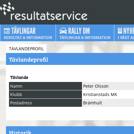
TÄVLINGAR
RALLY DM
NYH
RESULTAT & INFORMATION
TÄVLINGAR & INFORMATION
I VÅRT A
TÄVLANDEPROFIL
Tävlandeprofil
Tävlande
Namn
Peter Olsson
Klubb
Kristianstads MK
Postadress
Brämhult
Historik