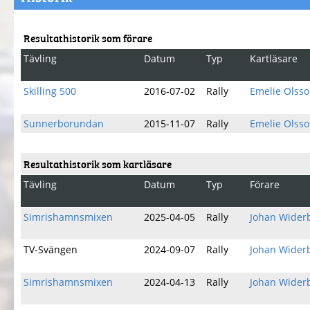
Resultathistorik som förare
Tävling
Datum
Typ
Kartläsare
Skilling 500
2016-07-02
Rally
Emelie Olss
Sunnerborundan
2015-11-07
Rally
Emelie Olss
Resultathistorik som kartläsare
Tävling
Datum
Typ
Förare
Simrishamnsmixen
2025-04-05
Rally
Johan Wider
TV-Svängen
2024-09-07
Rally
Johan Wider
Simrishamnsmixen
2024-04-13
Rally
Johan Wider