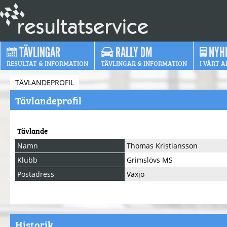
TÄVLINGAR
RALLY DM
NYH
RESULTAT & INFORMATION
TÄVLINGAR & INFORMATION
I VÅRT A
TÄVLANDEPROFIL
Tävlandeprofil
Tävlande
Namn
Thomas Kristiansson
Klubb
Grimslövs MS
Postadress
Växjö
Historik