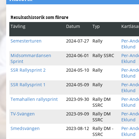
Resultathistorik som förare
Tävling
Datum
Typ
Kartläsa
Semesterturen
2024-07-27
Rally
Per-And
Eklund
Midsommardansen
2024-06-01
Rally SSRC
Per-And
Sprint
Eklund
SSR Rallysprint 2
2024-05-10
Rally
Per-And
Eklund
SSR Rallysprint 1
2024-05-09
Rally
Per-And
Eklund
Temahallen rallysprint
2023-09-30
Rally DM
Per-And
SSRC
Eklund
TV-Svängen
2023-09-09
Rally DM
Per-And
SSRC
Eklund
Smedsvängen
2023-08-12
Rally DM -
Per-And
SSRC
Eklund