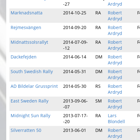
-27
Ardryd
Marknadsnatta
2014-10-25
RA
Robert
F
Ardryd
Rejmesvängen
2014-09-20
RA
Robert
F
Ardryd
Midnattssolsrallyt
2014-07-09-
RA
Robert
F
-12
Ardryd
Dackefejden
2014-06-14
DM
Robert
F
Ardryd
South Swedish Rally
2014-05-31
DM
Robert
F
Ardryd
AD Bildelar Grussprint
2014-05-30
RS
Robert
F
Ardryd
East Sweden Rally
2013-09-06-
SM
Robert
F
-07
Ardryd
Midnight Sun Rally
2013-07-17-
RA
Lars
F
-20
Blondell
Silverratten 50
2013-06-01
DM
Robert
F
Ardryd