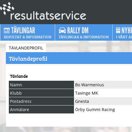
TÄVLINGAR
RALLY DM
NYH
RESULTAT & INFORMATION
TÄVLINGAR & INFORMATION
I VÅRT A
TÄVLANDEPROFIL
Tävlandeprofil
Tävlande
Namn
Bo Warmenius
Klubb
Taxinge MK
Postadress
Gnesta
Anmälare
Örby Gummi Racing