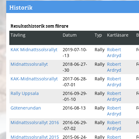
Historik
Resultathistorik som förare
Tävling
Datum
Typ
Kartläsare
B
KAK Midnattssolsrallyt
2019-07-10-
Rally
Robert
F
-13
Ardryd
Midnattssolsrallyt
2018-06-27-
Rally
Robert
F
-30
Ardryd
KAK-Midnattssolsrallyt
2017-06-28-
Rally
Robert
F
-07-01
Ardryd
Rally Uppsala
2016-09-29-
Rally
Robert
F
-01-10
Ardryd
Götenerundan
2016-08-13
Rally
Robert
F
Ardryd
Midnattssolsrallyt 2016
2016-06-29-
Rally
Robert
F
-07-02
Ardryd
Midnattssolsrallyt 2015
2015-06-24-
Rally
Robert
F