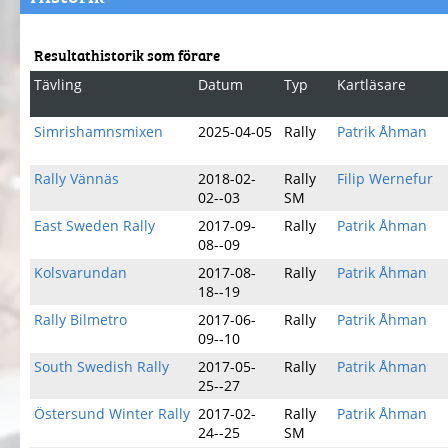
Resultathistorik som förare
Tävling
Datum
Typ
Kartläsare
Simrishamnsmixen
2025-04-05
Rally
Patrik Åhman
Rally Vännäs
2018-02-
Rally
Filip Wernefur
02--03
SM
East Sweden Rally
2017-09-
Rally
Patrik Åhman
08--09
Kolsvarundan
2017-08-
Rally
Patrik Åhman
18--19
Rally Bilmetro
2017-06-
Rally
Patrik Åhman
09--10
South Swedish Rally
2017-05-
Rally
Patrik Åhman
25--27
Östersund Winter Rally
2017-02-
Rally
Patrik Åhman
24--25
SM