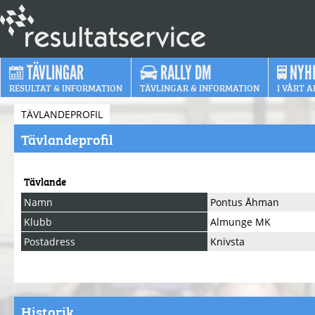
TÄVLINGAR
RALLY DM
NYH
RESULTAT & INFORMATION
TÄVLINGAR & INFORMATION
I VÅRT A
TÄVLANDEPROFIL
Tävlandeprofil
Tävlande
Namn
Pontus Åhman
Klubb
Almunge MK
Postadress
Knivsta
Historik