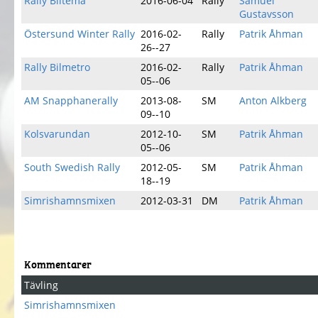
Rally Biltema
2016-06-04
Rally
Samuel
Gustavsson
Östersund Winter Rally
2016-02-
Rally
Patrik Åhman
26--27
Rally Bilmetro
2016-02-
Rally
Patrik Åhman
05--06
AM Snapphanerally
2013-08-
SM
Anton Alkberg
09--10
Kolsvarundan
2012-10-
SM
Patrik Åhman
05--06
South Swedish Rally
2012-05-
SM
Patrik Åhman
18--19
Simrishamnsmixen
2012-03-31
DM
Patrik Åhman
Kommentarer
Tävling
Simrishamnsmixen