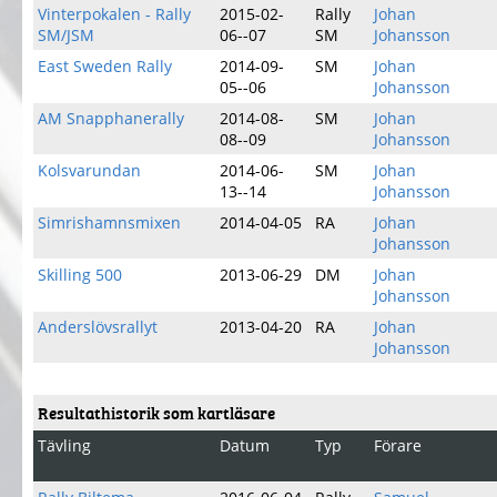
Vinterpokalen - Rally
2015-02-
Rally
Johan
SM/JSM
06--07
SM
Johansson
East Sweden Rally
2014-09-
SM
Johan
05--06
Johansson
AM Snapphanerally
2014-08-
SM
Johan
08--09
Johansson
Kolsvarundan
2014-06-
SM
Johan
13--14
Johansson
Simrishamnsmixen
2014-04-05
RA
Johan
Johansson
Skilling 500
2013-06-29
DM
Johan
Johansson
Anderslövsrallyt
2013-04-20
RA
Johan
Johansson
Resultathistorik som kartläsare
Tävling
Datum
Typ
Förare