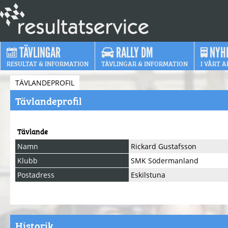
TÄVLINGAR
RALLY DM
NYH
RESULTAT & INFORMATION
TÄVLINGAR & INFORMATION
I VÅRT A
TÄVLANDEPROFIL
Tävlandeprofil
Tävlande
Namn
Rickard Gustafsson
Klubb
SMK Södermanland
Postadress
Eskilstuna
Historik