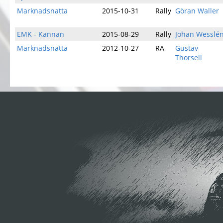
Marknadsnatta
2015-10-31
Rally
Göran Waller
EMK - Kannan
2015-08-29
Rally
Johan Wesslé
Marknadsnatta
2012-10-27
RA
Gustav
Thorsell