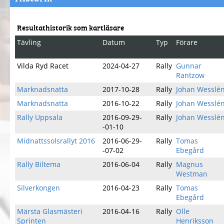
Resultathistorik som kartläsare
Tävling
Datum
Typ
Förare
Vilda Ryd Racet
2024-04-27
Rally
Gunnar
Rantzow
Marknadsnatta
2017-10-28
Rally
Johan Wesslé
Marknadsnatta
2016-10-22
Rally
Johan Wesslé
Rally Uppsala
2016-09-29-
Rally
Johan Wesslé
-01-10
Midnattssolsrallyt 2016
2016-06-29-
Rally
Tomas
-07-02
Ebegård
Rally Biltema
2016-06-04
Rally
Magnus
Westman
Silverkongen
2016-04-23
Rally
Tomas
Ebegård
Märsta Glasmästeri
2016-04-16
Rally
Olle
Sprinten
Henriksson