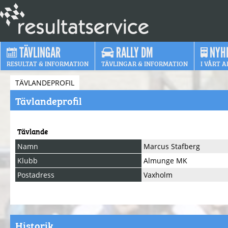
TÄVLINGAR
RALLY DM
NYH
RESULTAT & INFORMATION
TÄVLINGAR & INFORMATION
I VÅRT A
TÄVLANDEPROFIL
Tävlandeprofil
Tävlande
Namn
Marcus Stafberg
Klubb
Almunge MK
Postadress
Vaxholm
Historik