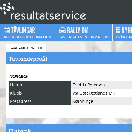
TÄVLINGAR
RALLY DM
NYH
RESULTAT & INFORMATION
TÄVLINGAR & INFORMATION
I VÅRT A
TÄVLANDEPROFIL
Tävlandeprofil
Tävlande
Namn
Fredrik Peterson
Klubb
V:a Östergötlands MK
Postadress
Skänninge
Historik