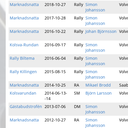
Marknadsnatta
2018-10-27
Rally
Simon
Volv
Johansson
Marknadsnatta
2017-10-28
Rally
Simon
Volv
Johansson
Marknadsnatta
2016-10-22
Rally
Johan Björnsson
Volv
Kolsva-Rundan
2016-09-17
Rally
Simon
Volv
Johansson
Rally Biltema
2016-06-04
Rally
Simon
Volv
Johansson
Rally Killingen
2015-08-15
Rally
Simon
Volv
Johansson
Marknadsnatta
2014-10-25
RA
Mikael Brodd
Saa
Kolsvarundan
2014-06-13-
SM
Björn Larsson
Volv
-14
Gästabudstrofén
2013-07-06
DM
Simon
Volv
Johansson
Marknadsnatta
2012-10-27
RA
Simon
Volv
Johansson