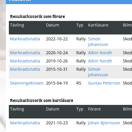
Resultathistorik som förare
Tävling
Datum
Typ
Kartläsare
Bilm
Marknadsnatta
2022-10-22
Rally
Simon
Sko
Johansson
Marknadsnatta
2020-10-24
Rally
Albin Nordh
Sko
Marknadsnatta
2019-10-26
Rally
Albin Nordh
Sko
Marknadsnatta
2015-10-31
Rally
Simon
Sko
Johansson
Skänningeknixen
2015-04-19
RS
Gustav Peterson
Sko
Resultathistorik som kartläsare
Tävling
Datum
Typ
Förare
Bilm
Marknadsnatta
2021-10-23
Rally
Johan Björnsson
Sko