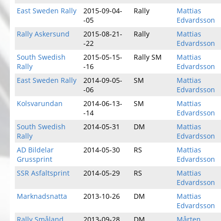
East Sweden Rally
2015-09-04-
Rally
Mattias
-05
Edvardsson
Rally Askersund
2015-08-21-
Rally
Mattias
-22
Edvardsson
South Swedish
2015-05-15-
Rally SM
Mattias
Rally
-16
Edvardsson
East Sweden Rally
2014-09-05-
SM
Mattias
-06
Edvardsson
Kolsvarundan
2014-06-13-
SM
Mattias
-14
Edvardsson
South Swedish
2014-05-31
DM
Mattias
Rally
Edvardsson
AD Bildelar
2014-05-30
RS
Mattias
Grussprint
Edvardsson
SSR Asfaltsprint
2014-05-29
RS
Mattias
Edvardsson
Marknadsnatta
2013-10-26
DM
Mattias
Edvardsson
Rally Småland
2013-09-28
DM
Mårten