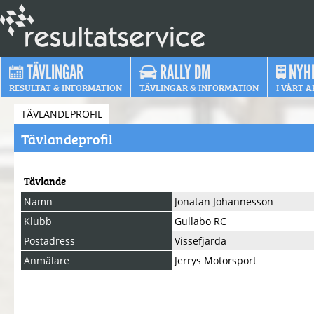
TÄVLINGAR
RALLY DM
NYH
RESULTAT & INFORMATION
TÄVLINGAR & INFORMATION
I VÅRT A
TÄVLANDEPROFIL
Tävlandeprofil
Tävlande
Namn
Jonatan Johannesson
Klubb
Gullabo RC
Postadress
Vissefjärda
Anmälare
Jerrys Motorsport