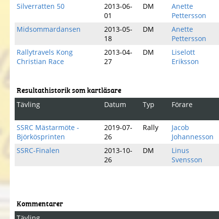
Silverratten 50
2013-06-
DM
Anette
01
Pettersson
Midsommardansen
2013-05-
DM
Anette
18
Pettersson
Rallytravels Kong
2013-04-
DM
Liselott
Christian Race
27
Eriksson
Resultathistorik som kartläsare
Tävling
Datum
Typ
Förare
SSRC Mästarmöte -
2019-07-
Rally
Jacob
Björkösprinten
26
Johannesson
SSRC-Finalen
2013-10-
DM
Linus
26
Svensson
Kommentarer
Tävling