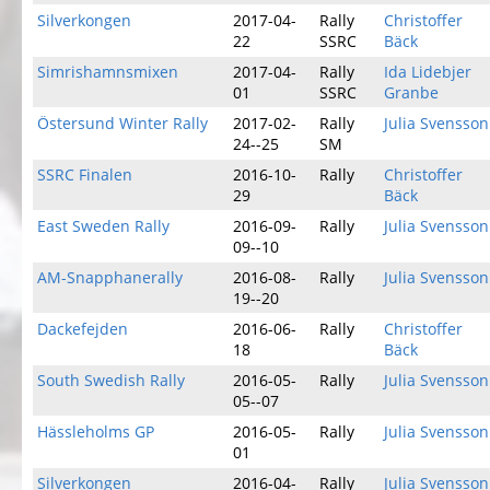
Silverkongen
2017-04-
Rally
Christoffer
22
SSRC
Bäck
Simrishamnsmixen
2017-04-
Rally
Ida Lidebjer
01
SSRC
Granbe
Östersund Winter Rally
2017-02-
Rally
Julia Svensson
24--25
SM
SSRC Finalen
2016-10-
Rally
Christoffer
29
Bäck
East Sweden Rally
2016-09-
Rally
Julia Svensson
09--10
AM-Snapphanerally
2016-08-
Rally
Julia Svensson
19--20
Dackefejden
2016-06-
Rally
Christoffer
18
Bäck
South Swedish Rally
2016-05-
Rally
Julia Svensson
05--07
Hässleholms GP
2016-05-
Rally
Julia Svensson
01
Silverkongen
2016-04-
Rally
Julia Svensson