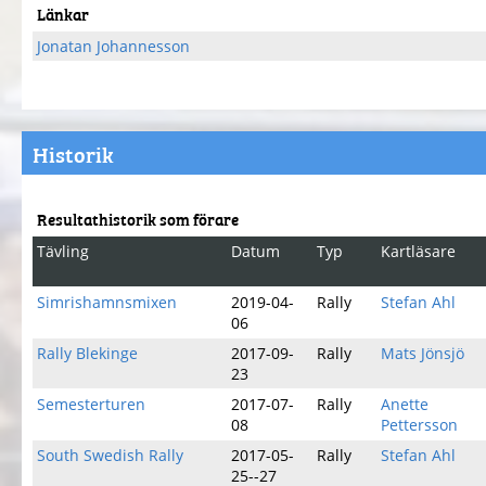
Länkar
Jonatan Johannesson
Historik
Resultathistorik som förare
Tävling
Datum
Typ
Kartläsare
Simrishamnsmixen
2019-04-
Rally
Stefan Ahl
06
Rally Blekinge
2017-09-
Rally
Mats Jönsjö
23
Semesterturen
2017-07-
Rally
Anette
08
Pettersson
South Swedish Rally
2017-05-
Rally
Stefan Ahl
25--27